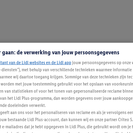
r gaan: de verwerking van jouw persoonsgegevens
itant van de Lidl websites en de Lidl app
jouw persoonsgegevens op onze w
l-diensten"), met behulp van verschillende technieken waarmee informati
armee wij daartoe toegang krijgen. Sommige van deze technieken zijn tec
worden met jouw toestemming gebruikt voor het opslaan van voorkeursins
n van statistieken of voor het tonen van gepersonaliseerde reclame binne
ent van het Lidl Plus-programma, dan worden gegevens over jouw aankoopge
mde doeleinden verwerkt.
 geeft aan ons voor het personaliseren van reclame en als je vervolgens ee
ouw bestaande Lidl Plus-account, dan kunnen wij en onze partner Criteo S.
t e-mailadres dat je hebt opgegeven in Lidl Plus, die gebruikt wordt om je 