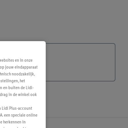
ebsites en in onze
e op jouw eindapparaat
hnisch noodzakelijk,
tellingen, het
n en buiten de Lidl-
drag in de winkel ook
n Lidl Plus-account
A. een speciale online
te herkennen in