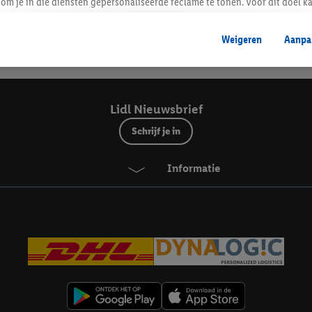
Lidl Nieuwsbrief
om je in die diensten gepersonaliseerde reclame te tonen. Voor dit doel k
mengevoegd met andere identifiers of met identifiers die door Criteo S.A. 
Weigeren
Aanpa
mming geeft, dan kunnen retargeting advertenties worden weergegeven voo
Veilig winkelen
etoond (bijvoorbeeld door het product in een winkelmandje van een online
. De retargeting advertenties kunnen op verschillende eindapparaten en b
ergegeven, als verschillende eindapparaten en Lidl-diensten, met behulp
Lidl Nieuwsbrief
ele andere identifiers of met identifiers waarover Criteo S.A. beschikt, a
Schrijf je in
je aangeven met welke cookies en vergelijkbare technieken en met welke
Informatie
e instemt. Verder kan je er meer informatie vinden over de gegevensverw
eren", kies je voor de optie dat er enkel technisch noodzakelijke cookies 
uikt.
ikken, stem je in met alle verwerkingen voor alle bovengenoemde doeleind
agperiode van de gegevens en je recht om jouw toestemming op elk gewens
privacyverklaring
.
Je vindt de impressum voor de Lidl website hier.
Klik
hie
inzetten.