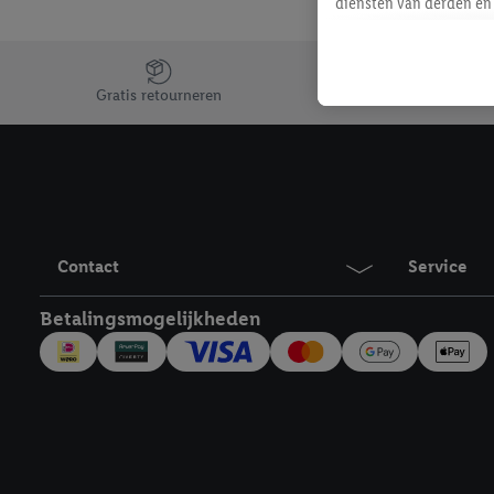
diensten van derden en 
mailadres ook worden sa
toegewezen.
Jouw voordelen bij ons als Lidl webshop klant
Als je hiervoor toeste
Gratis retourneren
eerder interesse hebt g
maar het niet te kopen)
Lidl-diensten worden we
mailadres en met eventu
toegewezen.
Onder "Aanpassen" kun 
Contact
Service
verwerkingsdoeleinden j
Door te klikken op "Weig
Betalingsmogelijkheden
technieken worden gebr
Door op "Akkoord" te kl
inclusief over de opsl
trekken, vind je in onze
over de cookies die wij 