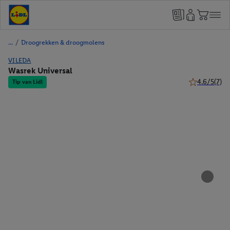
/
Droogrekken & droogmolens
VILEDA
Wasrek Universal
4.6/5
(7)
Tip van Lidl
4.6 van 5 ste