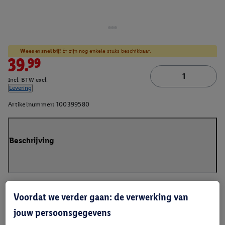
Wees er snel bij!
Er zijn nog enkele stuks beschikbaar.
39.99
Incl. BTW excl.
Levering
Artikelnummer:
100399580
Beschrijving
Voordat we verder gaan: de verwerking van
jouw persoonsgegevens