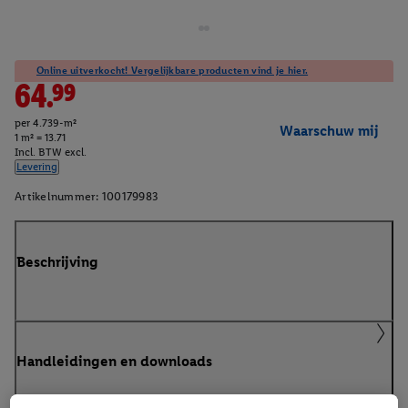
Online uitverkocht! Vergelijkbare producten vind je hier.
64.99
per 4.739-m²
Waarschuw mij
1 m² = 13.71
Incl. BTW excl.
Levering
Artikelnummer:
100179983
Beschrijving
Handleidingen en downloads