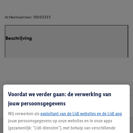
Artikelnummer:
10002335
Beschrijving
Voordat we verder gaan: de verwerking van
jouw persoonsgegevens
Lidl Nieuwsbrief
Wij verwerken als
exploitant van de Lidl websites en de Lidl app
jouw persoonsgegevens op onze websites en in onze apps
Jouw voordelen bij ons als Lidl webshop klant
(gezamenlijk: "Lidl-diensten"), met behulp van verschillende
Gratis retourneren
Veilig winkelen
30 dagen bedenktijd