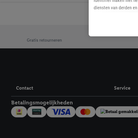
identifier maken met he
diensten van derden en 
mailadres ook worden sa
toegewezen.
Als je hiervoor toeste
Jouw voordelen bij ons als Lidl webshop klant
eerder interesse hebt g
Gratis retourneren
maar het niet te kopen)
Lidl-diensten worden we
mailadres en met eventu
toegewezen.
Onder "Aanpassen" kun 
verwerkingsdoeleinden j
Contact
Service
Door te klikken op "Weig
technieken worden gebr
Betalingsmogelijkheden
Door op "Akkoord" te kl
inclusief over de opsl
trekken, vind je in onze
over de cookies die wij 