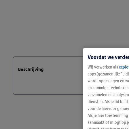
Voordat we verde
Wij verwerken als
explo
Beschrijving
apps (gezamenlijk: "Lid
wordt opgeslagen en wa
en sommige technieken 
verzamelen en analysere
diensten. Als je lid b
voor de hiervoor genoe
Als je hier toestemming
aanmaakt of inlogt op j