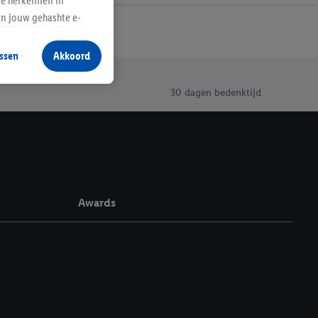
te herkennen in
an jouw gehashte e-
aan jou zijn
ssen
Akkoord
r producten waarin je
 winkel te plaatsen
30 dagen bedenktijd
innen verschillende
 van jouw gehashte e-
an jou kunnen worden
erking.
Awards
en vergelijkbare
en. Meer informatie,
t moment in te
r
voor meer informatie