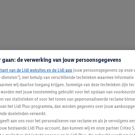
r gaan: de verwerking van jouw persoonsgegevens
itant van de Lidl websites en de Lidl app
jouw persoonsgegevens op onze w
l-diensten"), met behulp van verschillende technieken waarmee informati
armee wij daartoe toegang krijgen. Sommige van deze technieken zijn tec
worden met jouw toestemming gebruikt voor het opslaan van voorkeursins
n van statistieken of voor het tonen van gepersonaliseerde reclame binne
ent van het Lidl Plus-programma, dan worden gegevens over jouw aankoopge
mde doeleinden verwerkt.
 geeft aan ons voor het personaliseren van reclame en als je vervolgens ee
ouw bestaande Lidl Plus-account, dan kunnen wij en onze partner Criteo S.