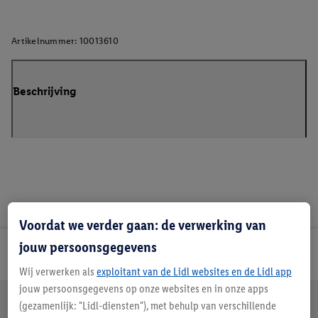
Artikelnummer:
10013610
Beschrijving
Voordat we verder gaan: de verwerking van
jouw persoonsgegevens
Lidl Nieuwsbrief
Wij verwerken als
exploitant van de Lidl websites en de Lidl app
jouw persoonsgegevens op onze websites en in onze apps
Jouw voordelen bij ons als Lidl webshop klant
(gezamenlijk: "Lidl-diensten"), met behulp van verschillende
Gratis retourneren
Veilig winkelen
30 dagen bedenktijd