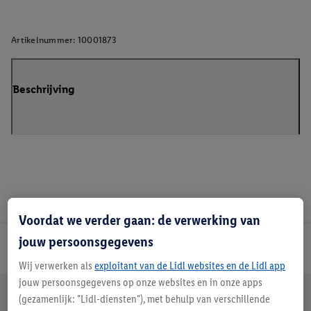
Artikelnummer:
10001873
Beschrijving
Voordat we verder gaan: de verwerking van
jouw persoonsgegevens
Lidl Nieuwsbrief
Wij verwerken als
exploitant van de Lidl websites en de Lidl app
jouw persoonsgegevens op onze websites en in onze apps
Jouw voordelen bij ons als Lidl webshop klant
(gezamenlijk: "Lidl-diensten"), met behulp van verschillende
Gratis retourneren
Veilig winkelen
30 dagen bedenktijd