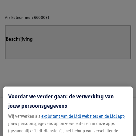
Artikelnummer:
6608031
Beschrijving
Voordat we verder gaan: de verwerking van
jouw persoonsgegevens
Lidl Nieuwsbrief
Wij verwerken als
exploitant van de Lidl websites en de Lidl app
jouw persoonsgegevens op onze websites en in onze apps
Jouw voordelen bij ons als Lidl webshop klant
(gezamenlijk: "Lidl-diensten"), met behulp van verschillende
Gratis retourneren
Veilig winkelen
30 dagen bedenktijd