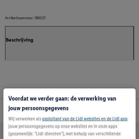
Artikelnummer:
96021
Beschrijving
Voordat we verder gaan: de verwerking van
jouw persoonsgegevens
Lidl Nieuwsbrief
Wij verwerken als
exploitant van de Lidl websites en de Lidl app
jouw persoonsgegevens op onze websites en in onze apps
Jouw voordelen bij ons als Lidl webshop klant
(gezamenlijk: "Lidl-diensten"), met behulp van verschillende
Gratis retourneren
Veilig winkelen
30 dagen bedenktijd