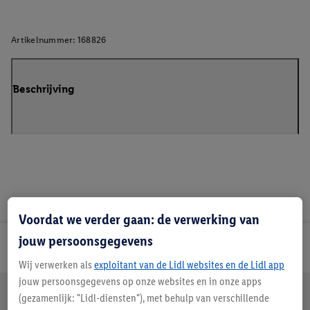
Artikelnummer:
168826
Beschrijving
Voordat we verder gaan: de verwerking van
jouw persoonsgegevens
Lidl Nieuwsbrief
Wij verwerken als
exploitant van de Lidl websites en de Lidl app
jouw persoonsgegevens op onze websites en in onze apps
Jouw voordelen bij ons als Lidl webshop klant
(gezamenlijk: "Lidl-diensten"), met behulp van verschillende
Gratis retourneren
Veilig winkelen
30 dagen bedenktijd