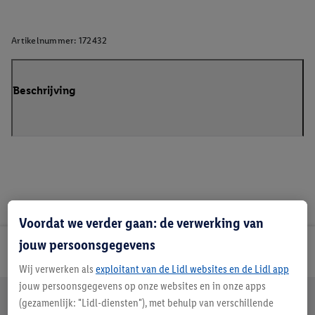
Artikelnummer:
172432
Beschrijving
Voordat we verder gaan: de verwerking van
jouw persoonsgegevens
Lidl Nieuwsbrief
Wij verwerken als
exploitant van de Lidl websites en de Lidl app
jouw persoonsgegevens op onze websites en in onze apps
Jouw voordelen bij ons als Lidl webshop klant
(gezamenlijk: "Lidl-diensten"), met behulp van verschillende
Gratis retourneren
Veilig winkelen
30 dagen bedenktijd