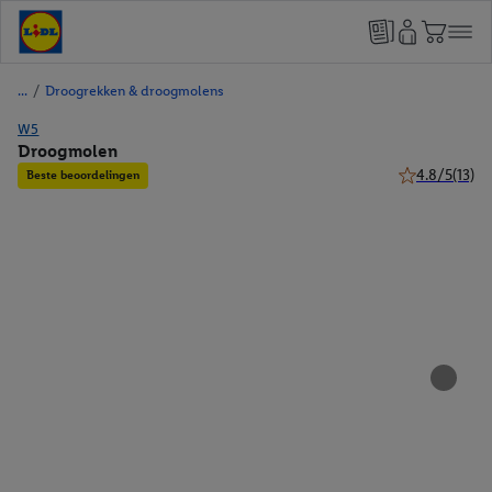
/
Droogrekken & droogmolens
W5
Droogmolen
4.8/5
(13)
Beste beoordelingen
4.8 van 5 ster