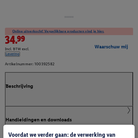
Online uitverkocht! Vergelijkbare producten vind je hier.
34.99
Waarschuw mij
Incl. BTW excl.
Levering
Artikelnummer:
100392582
Beschrijving
Handleidingen en downloads
Voordat we verder gaan: de verwerking van