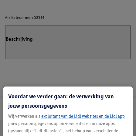
Artikelnummer:
52314
Beschrijving
Voordat we verder gaan: de verwerking van
jouw persoonsgegevens
Lidl Nieuwsbrief
Wij verwerken als
exploitant van de Lidl websites en de Lidl app
jouw persoonsgegevens op onze websites en in onze apps
Jouw voordelen bij ons als Lidl webshop klant
(gezamenlijk: "Lidl-diensten"), met behulp van verschillende
Gratis retourneren
Veilig winkelen
30 dagen bedenktijd