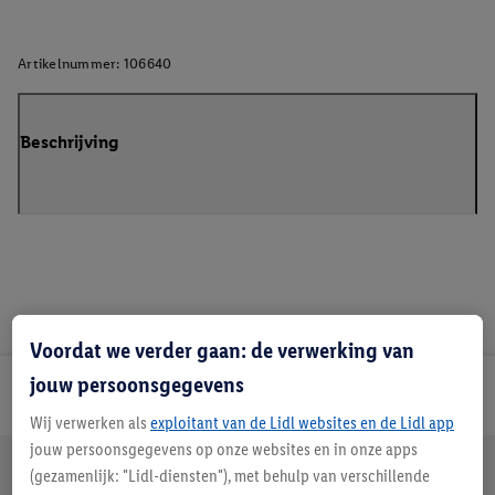
Artikelnummer:
106640
Beschrijving
Voordat we verder gaan: de verwerking van
jouw persoonsgegevens
Lidl Nieuwsbrief
Wij verwerken als
exploitant van de Lidl websites en de Lidl app
jouw persoonsgegevens op onze websites en in onze apps
Jouw voordelen bij ons als Lidl webshop klant
(gezamenlijk: "Lidl-diensten"), met behulp van verschillende
Gratis retourneren
Veilig winkelen
30 dagen bedenktijd