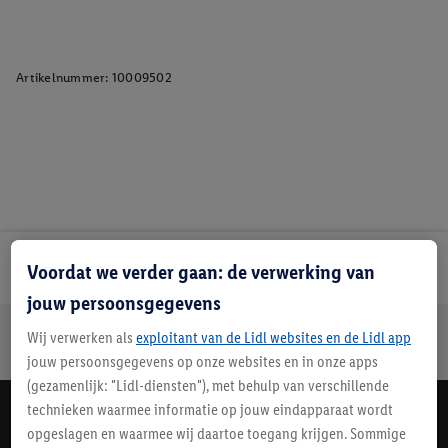
Artikelnummer:
10009502
Lidl Nieuwsbrief
Voordat we verder gaan: de verwerking van
jouw persoonsgegevens
Jouw voordelen bij ons als Lidl webshop klant
Wij verwerken als
exploitant van de Lidl websites en de Lidl app
Gratis retourneren
Veilig winkelen
30 dagen bedenktijd
jouw persoonsgegevens op onze websites en in onze apps
(gezamenlijk: "Lidl-diensten"), met behulp van verschillende
technieken waarmee informatie op jouw eindapparaat wordt
Lidl Nieuwsbrief
opgeslagen en waarmee wij daartoe toegang krijgen. Sommige