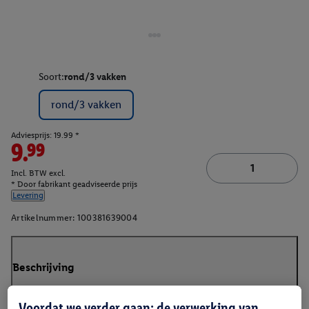
Soort:
rond/3 vakken
rond/3 vakken
Adviesprijs: 19.99 *
9.99
Incl. BTW excl.
* Door fabrikant geadviseerde prijs
Levering
Artikelnummer:
100381639004
Beschrijving
Voordat we verder gaan: de verwerking van