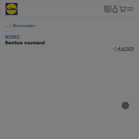
/
Wasmanden
WENKO
Bamboe wasmand
4.4/5
(11)
4.4 van 5 ster