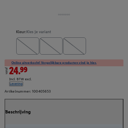
Kleur:
Kies je variant
Online uitverkocht! Vergelijkbare producten vind je hier.
24.99
vanaf
Incl. BTW excl.
Levering
Artikelnummer:
100405653
Beschrijving