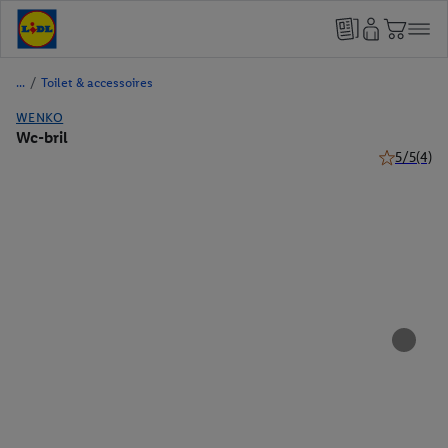
/
Toilet & accessoires
WENKO
Wc-bril
5/5
(4)
5 van 5 ste