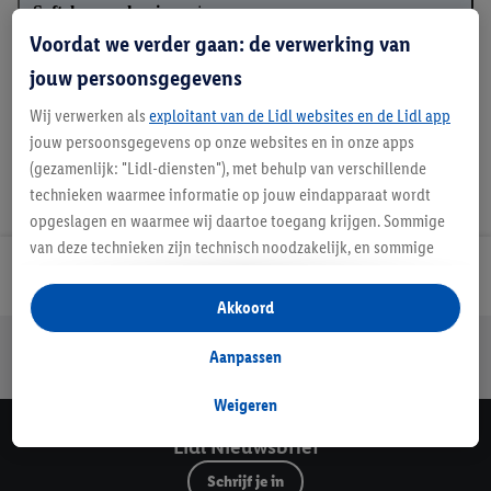
Softclosemechanisme
: ja
Materiaal
: duroplast
Voordat we verder gaan: de verwerking van
jouw persoonsgegevens
Wij verwerken als
exploitant van de Lidl websites en de Lidl app
jouw persoonsgegevens op onze websites en in onze apps
(gezamenlijk: "Lidl-diensten"), met behulp van verschillende
technieken waarmee informatie op jouw eindapparaat wordt
opgeslagen en waarmee wij daartoe toegang krijgen. Sommige
van deze technieken zijn technisch noodzakelijk, en sommige
technieken worden met jouw toestemming gebruikt voor het
Lidl Nieuwsbrief
opslaan van voorkeursinstellingen, het verzamelen en
Akkoord
analyseren van statistieken of voor het tonen van
Jouw voordelen bij ons als Lidl webshop klant
gepersonaliseerde reclame binnen en buiten de Lidl-diensten.
Aanpassen
Gratis retourneren
Veilig winkelen
30 dagen bedenktijd
Als je lid bent van het Lidl Plus-programma, dan worden
gegevens over jouw aankoopgedrag in de winkel ook voor de
Weigeren
hiervoor genoemde doeleinden verwerkt.
Lidl Nieuwsbrief
Als je hier toestemming geeft aan ons voor het personaliseren
Schrijf je in
van reclame en als je vervolgens een Lidl Plus-account