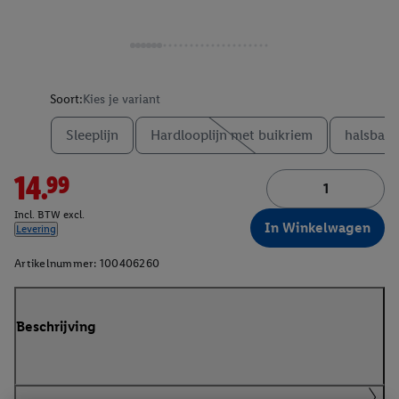
Soort:
Kies je variant
Sleeplijn
Hardlooplijn met buikriem
halsband
14.99
Incl. BTW excl.
In Winkelwagen
Levering
Artikelnummer:
100406260
Beschrijving