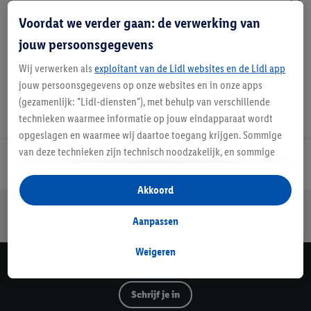
*GRS - Global Recycled Standard
Voordat we verder gaan: de verwerking van
jouw persoonsgegevens
Wij verwerken als
exploitant van de Lidl websites en de Lidl app
jouw persoonsgegevens op onze websites en in onze apps
(gezamenlijk: "Lidl-diensten"), met behulp van verschillende
technieken waarmee informatie op jouw eindapparaat wordt
opgeslagen en waarmee wij daartoe toegang krijgen. Sommige
van deze technieken zijn technisch noodzakelijk, en sommige
Lidl Nieuwsbrief
technieken worden met jouw toestemming gebruikt voor het
opslaan van voorkeursinstellingen, het verzamelen en
Akkoord
analyseren van statistieken of voor het tonen van
Jouw voordelen bij ons als Lidl webshop klant
gepersonaliseerde reclame binnen en buiten de Lidl-diensten.
Aanpassen
Gratis retourneren
Veilig winkelen
30 dagen bedenktijd
Als je lid bent van het Lidl Plus-programma, dan worden
gegevens over jouw aankoopgedrag in de winkel ook voor de
Weigeren
hiervoor genoemde doeleinden verwerkt.
Lidl Nieuwsbrief
Als je hier toestemming geeft aan ons voor het personaliseren
Schrijf je in
van reclame en als je vervolgens een Lidl Plus-account