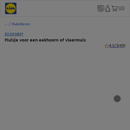
/
Huisdieren
ZOOFARI®
Huisje voor een eekhoorn of vleermuis
4.5/5
(49)
4.5 van 5 ster