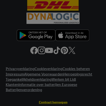
Criteo S.A. beschikt, aan jou kunnen worden toegewezen.
Onder "Aanpassen" kun je aangeven met welke cookies en
vergelijkbare technieken en met welke verwerkingsdoeleinden
je instemt. Verder kan je er meer informatie vinden over de
gegevensverwerking.
Door te klikken op "Weigeren", kies je voor de optie dat er enkel
technisch noodzakelijke cookies en vergelijkbare technieken
worden gebruikt.
Door op "Akkoord" te klikken, stem je in met alle verwerkingen
voor alle bovengenoemde doeleinden. Meer informatie,
inclusief over de opslagperiode van de gegevens en je recht om
Juridische koppelingen
jouw toestemming op elk gewenst moment in te trekken, vind je
Privacyverklaring
Cookieverklaring
Cookies beheren
in onze
privacyverklaring
.
Je vindt de impressum voor de Lidl
Impressum
Algemene Voorwaarden
Herroepingsrecht
website hier.
Klik
hier
voor meer informatie over de cookies die
Toegankelijkheidsverklaring
Werken bij Lidl
wij inzetten.
Klanteninformatie over batterijen Europese
Batterijenverordening
Contract herroepen