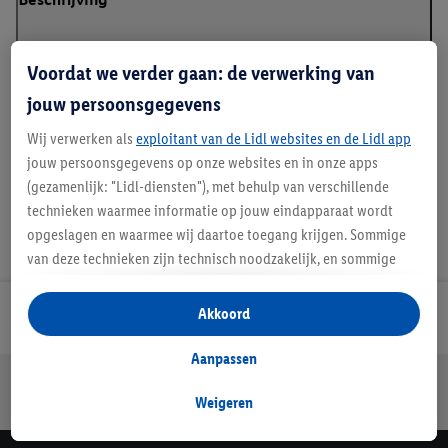
Voordat we verder gaan: de verwerking van
jouw persoonsgegevens
Handleidingen en downloads
Wij verwerken als
exploitant van de Lidl websites en de Lidl app
jouw persoonsgegevens op onze websites en in onze apps
(gezamenlijk: "Lidl-diensten"), met behulp van verschillende
technieken waarmee informatie op jouw eindapparaat wordt
opgeslagen en waarmee wij daartoe toegang krijgen. Sommige
van deze technieken zijn technisch noodzakelijk, en sommige
technieken worden met jouw toestemming gebruikt voor het
opslaan van voorkeursinstellingen, het verzamelen en
Akkoord
Lidl Nieuwsbrief
analyseren van statistieken of voor het tonen van
gepersonaliseerde reclame binnen en buiten de Lidl-diensten.
Aanpassen
Als je lid bent van het Lidl Plus-programma, dan worden
Jouw voordelen bij ons als Lidl webshop klant
gegevens over jouw aankoopgedrag in de winkel ook voor de
Weigeren
Gratis retourneren
Veilig winkelen
30 dagen bedenktijd
hiervoor genoemde doeleinden verwerkt.