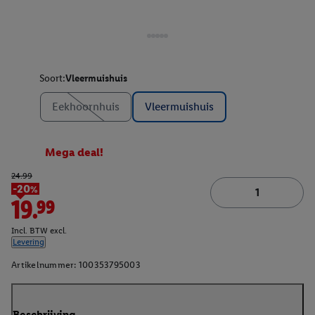
Soort:
Vleermuishuis
Eekhoornhuis
Vleermuishuis
Mega deal!
24.99
-20%
19.99
Incl. BTW excl.
Levering
Artikelnummer:
100353795003
Beschrijving