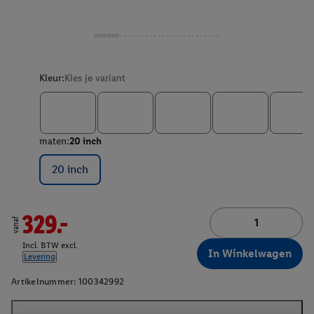
Kleur:
Kies je variant
maten:
20 inch
20 inch
329.-
vanaf
Incl. BTW excl.
In Winkelwagen
Levering
Artikelnummer:
100342992