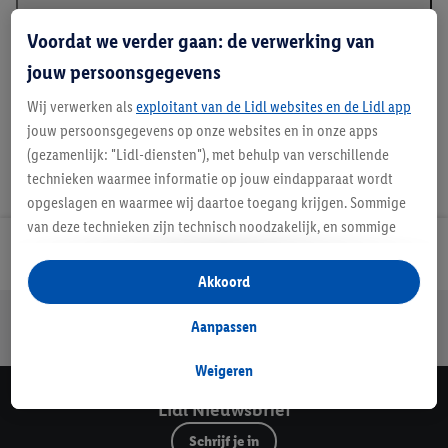
Beschrijving
Voordat we verder gaan: de verwerking van
jouw persoonsgegevens
Wij verwerken als
exploitant van de Lidl websites en de Lidl app
jouw persoonsgegevens op onze websites en in onze apps
(gezamenlijk: "Lidl-diensten"), met behulp van verschillende
technieken waarmee informatie op jouw eindapparaat wordt
opgeslagen en waarmee wij daartoe toegang krijgen. Sommige
van deze technieken zijn technisch noodzakelijk, en sommige
technieken worden met jouw toestemming gebruikt voor het
Lidl Nieuwsbrief
opslaan van voorkeursinstellingen, het verzamelen en
Akkoord
analyseren van statistieken of voor het tonen van
Jouw voordelen bij ons als Lidl webshop klant
gepersonaliseerde reclame binnen en buiten de Lidl-diensten.
Aanpassen
Gratis retourneren
Veilig winkelen
30 dagen bedenktijd
Als je lid bent van het Lidl Plus-programma, dan worden
gegevens over jouw aankoopgedrag in de winkel ook voor de
Weigeren
hiervoor genoemde doeleinden verwerkt.
Lidl Nieuwsbrief
Als je hier toestemming geeft aan ons voor het personaliseren
Schrijf je in
van reclame en als je vervolgens een Lidl Plus-account