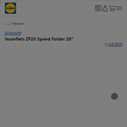
/
Fietsen
ZÜNDAPP
Vouwfiets ZF20 Speed Folder 20"
3.1/5
(17)
3.1 van 5 ste