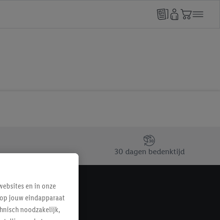
30 dagen bedenktijd
ebsites en in onze
e op jouw eindapparaat
hnisch noodzakelijk,