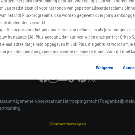
worden met jouw toestemming gebruikt voor het opslaan van voorkeursins
Informatie
n van statistieken of voor het tonen van gepersonaliseerde reclame binne
ent van het Lidl Plus-programma, dan worden gegevens over jouw aankoopge
mde doeleinden verwerkt.
 geeft aan ons voor het personaliseren van reclame en als je vervolgens ee
ouw bestaande Lidl Plus-account, dan kunnen wij en onze partner Criteo S.
t e-mailadres dat je hebt opgegeven in Lidl Plus, die gebruikt wordt om je 
om je in die diensten gepersonaliseerde reclame te tonen. Voor dit doel k
mengevoegd met andere identifiers of met identifiers die door Criteo S.A. 
Weigeren
Aanpa
mming geeft, dan kunnen retargeting advertenties worden weergegeven voo
etoond (bijvoorbeeld door het product in een winkelmandje van een online
. De retargeting advertenties kunnen op verschillende eindapparaten en b
ergegeven, als verschillende eindapparaten en Lidl-diensten, met behulp
essum
Algemene Voorwaarden
Herroepingsrecht
Toegankelijkheid
ele andere identifiers of met identifiers waarover Criteo S.A. beschikt, a
erordening
je aangeven met welke cookies en vergelijkbare technieken en met welke
e instemt. Verder kan je er meer informatie vinden over de gegevensverw
Contract herroepen
eren", kies je voor de optie dat er enkel technisch noodzakelijke cookies 