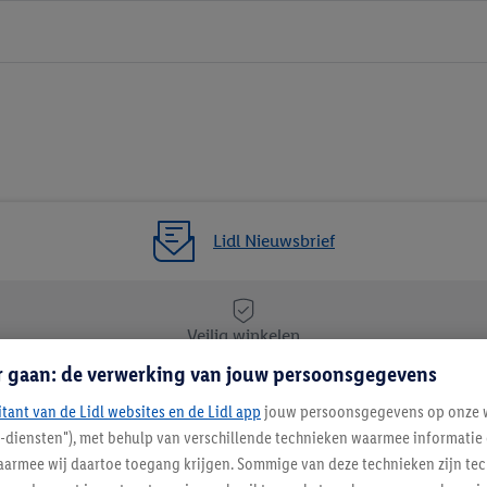
Lidl Nieuwsbrief
Veilig winkelen
r gaan: de verwerking van jouw persoonsgegevens
itant van de Lidl websites en de Lidl app
Lidl Nieuwsbrief
jouw persoonsgegevens op onze w
l-diensten"), met behulp van verschillende technieken waarmee informati
Schrijf je in
armee wij daartoe toegang krijgen. Sommige van deze technieken zijn tec