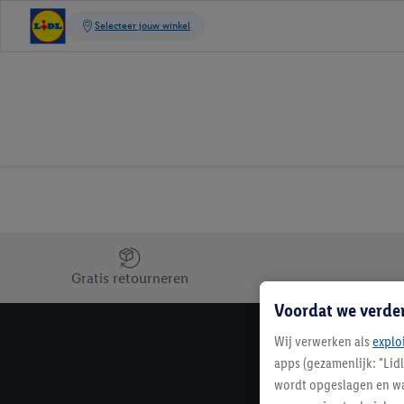
Jouw voordelen bij ons als Lidl webshop klant
Gratis retourneren
Voordat we verde
Wij verwerken als
explo
apps (gezamenlijk: "Lid
wordt opgeslagen en wa