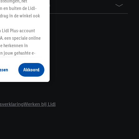
tellingen, het
Awards
n en buiten de Lidl-
drag in de winkel ook
n Lidl Plus-account
A. een speciale online
te herkennen in
an jouw gehashte e-
aan jou zijn
ssen
Akkoord
r producten waarin je
 winkel te plaatsen
innen verschillende
 van jouw gehashte e-
sverklaring
Werken bij Lidl
an jou kunnen worden
erking.
en vergelijkbare