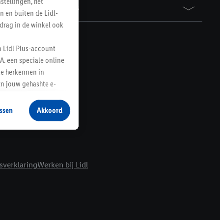
tellingen, het
Awards
n en buiten de Lidl-
drag in de winkel ook
n Lidl Plus-account
A. een speciale online
te herkennen in
an jouw gehashte e-
aan jou zijn
ssen
Akkoord
r producten waarin je
 winkel te plaatsen
innen verschillende
 van jouw gehashte e-
sverklaring
Werken bij Lidl
an jou kunnen worden
erking.
en vergelijkbare