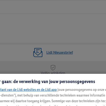
Lidl Nieuwsbrief
Veilig winkelen
r gaan: de verwerking van jouw persoonsgegevens
itant van de Lidl websites en de Lidl app
Lidl Nieuwsbrief
jouw persoonsgegevens op onze w
l-diensten"), met behulp van verschillende technieken waarmee informati
Schrijf je in
armee wij daartoe toegang krijgen. Sommige van deze technieken zijn tec