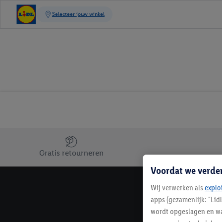
Jouw voordelen bij ons als Lidl webshop klant
Gratis retourneren
Voordat we verde
Wij verwerken als
explo
apps (gezamenlijk: "Lid
wordt opgeslagen en wa