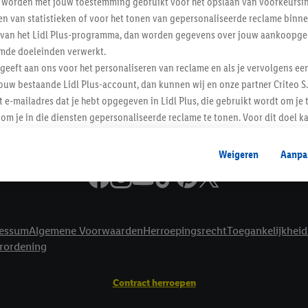
worden met jouw toestemming gebruikt voor het opslaan van voorkeursins
Informatie
n van statistieken of voor het tonen van gepersonaliseerde reclame binne
ent van het Lidl Plus-programma, dan worden gegevens over jouw aankoopge
mde doeleinden verwerkt.
 geeft aan ons voor het personaliseren van reclame en als je vervolgens ee
ouw bestaande Lidl Plus-account, dan kunnen wij en onze partner Criteo S.
t e-mailadres dat je hebt opgegeven in Lidl Plus, die gebruikt wordt om je 
om je in die diensten gepersonaliseerde reclame te tonen. Voor dit doel k
mengevoegd met andere identifiers of met identifiers die door Criteo S.A. 
Weigeren
Aanpa
mming geeft, dan kunnen retargeting advertenties worden weergegeven voo
etoond (bijvoorbeeld door het product in een winkelmandje van een online
. De retargeting advertenties kunnen op verschillende eindapparaten en b
ergegeven, als verschillende eindapparaten en Lidl-diensten, met behulp
essum
Algemene Voorwaarden
Herroepingsrecht
Toegankelijkheid
ele andere identifiers of met identifiers waarover Criteo S.A. beschikt, a
erordening
je aangeven met welke cookies en vergelijkbare technieken en met welke
e instemt. Verder kan je er meer informatie vinden over de gegevensverw
Contract herroepen
eren", kies je voor de optie dat er enkel technisch noodzakelijke cookies 