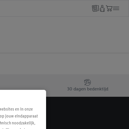
30 dagen bedenktijd
ebsites en in onze
e op jouw eindapparaat
hnisch noodzakelijk,