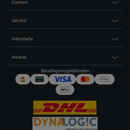
aanmaakt of inlogt op jouw bestaande Lidl Plus-account, dan
Contact
kunnen wij en onze partner Criteo S.A. een speciale online
identifier maken met het e-mailadres dat je hebt opgegeven in
Service
Lidl Plus, die gebruikt wordt om je te herkennen in diensten van
derden en om je in die diensten gepersonaliseerde reclame te
tonen. Voor dit doel kan jouw gehashte e-mailadres ook worden
Informatie
samengevoegd met andere identifiers of met identifiers die
door Criteo S.A. aan jou zijn toegewezen.
Als je hiervoor toestemming geeft, dan kunnen retargeting
Awards
advertenties worden weergegeven voor producten waarin je
eerder interesse hebt getoond (bijvoorbeeld door het product
Betalingsmogelijkheden
in een winkelmandje van een online winkel te plaatsen maar het
niet te kopen). De retargeting advertenties kunnen op
verschillende eindapparaten en binnen verschillende Lidl-
diensten worden weergegeven, als verschillende eindapparaten
en Lidl-diensten, met behulp van jouw gehashte e-mailadres en
met eventuele andere identifiers of met identifiers waarover
Criteo S.A. beschikt, aan jou kunnen worden toegewezen.
Onder "Aanpassen" kun je aangeven met welke cookies en