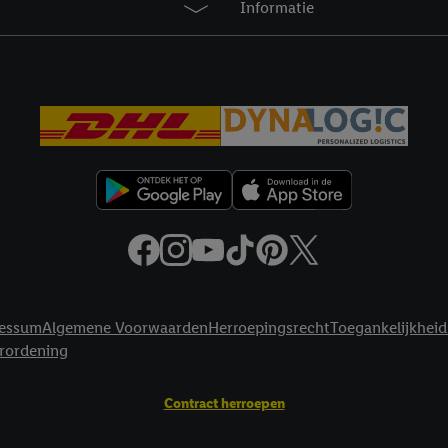
Informatie
privacyverklaring
.
Je vindt de impressum voor de Lidl website hier.
Klik
hie
inzetten.
essum
Algemene Voorwaarden
Herroepingsrecht
Toegankelijkheid
erordening
Contract herroepen