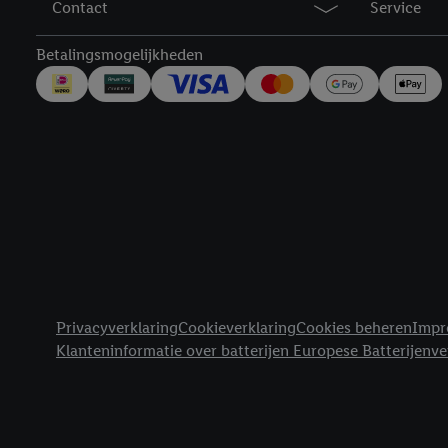
Contact
Service
trekken, vind je in onze
over de cookies die wij 
Betalingsmogelijkheden
Juridische koppelingen
Privacyverklaring
Cookieverklaring
Cookies beheren
Impr
Klanteninformatie over batterijen Europese Batterijenv