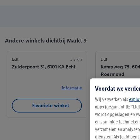
Andere winkels dichtbij Markt 9
Lidl
5,3 km
Lidl
Zuiderpoort 31, 6101 KA Echt
Kempweg 75, 60
Roermond
Voordat we verde
Informatie
Wij verwerken als
explo
Favoriete winkel
Favoriet
apps (gezamenlijk: "Lid
wordt opgeslagen en wa
en sommige technieken 
verzamelen en analysere
diensten. Als je lid b