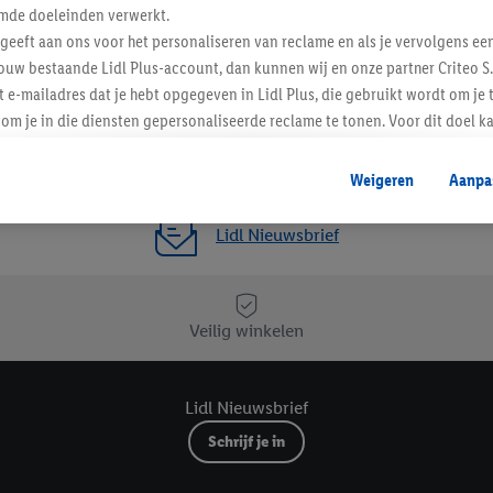
Favoriete winkel
mde doeleinden verwerkt.
 geeft aan ons voor het personaliseren van reclame en als je vervolgens ee
ouw bestaande Lidl Plus-account, dan kunnen wij en onze partner Criteo S.
t e-mailadres dat je hebt opgegeven in Lidl Plus, die gebruikt wordt om je 
om je in die diensten gepersonaliseerde reclame te tonen. Voor dit doel k
mengevoegd met andere identifiers of met identifiers die door Criteo S.A. 
Weigeren
Aanpa
mming geeft, dan kunnen retargeting advertenties worden weergegeven voo
etoond (bijvoorbeeld door het product in een winkelmandje van een online
Lidl Nieuwsbrief
. De retargeting advertenties kunnen op verschillende eindapparaten en b
ergegeven, als verschillende eindapparaten en Lidl-diensten, met behulp
ele andere identifiers of met identifiers waarover Criteo S.A. beschikt, a
Veilig winkelen
je aangeven met welke cookies en vergelijkbare technieken en met welke
e instemt. Verder kan je er meer informatie vinden over de gegevensverw
Lidl Nieuwsbrief
eren", kies je voor de optie dat er enkel technisch noodzakelijke cookies 
uikt.
Schrijf je in
ikken, stem je in met alle verwerkingen voor alle bovengenoemde doeleind
agperiode van de gegevens en je recht om jouw toestemming op elk gewens