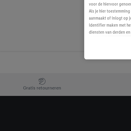
voor de hiervoor genoe
Als je hier toestemming
aanmaakt of inlogt op j
identifier maken met he
diensten van derden en 
mailadres ook worden sa
toegewezen.
Als je hiervoor toeste
eerder interesse hebt g
maar het niet te kopen)
Lidl-diensten worden we
Jouw voordelen bij ons als Lidl webshop klant
mailadres en met eventu
Gratis retourneren
toegewezen.
Onder "Aanpassen" kun 
verwerkingsdoeleinden j
Door te klikken op "Weig
technieken worden gebr
Door op "Akkoord" te kl
inclusief over de opsl