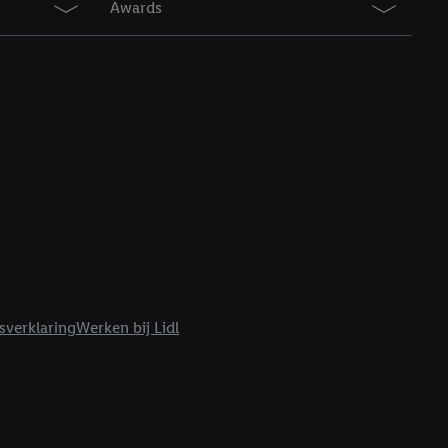
Awards
r
voor meer informatie
sverklaring
Werken bij Lidl