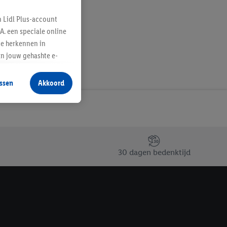
n Lidl Plus-account
A. een speciale online
te herkennen in
an jouw gehashte e-
aan jou zijn
ssen
Akkoord
r producten waarin je
 winkel te plaatsen
innen verschillende
 van jouw gehashte e-
an jou kunnen worden
30 dagen bedenktijd
erking.
en vergelijkbare
en. Meer informatie,
t moment in te