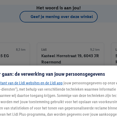
Het woord is aan jou!
Geef je mening over deze winkel
8,5 km
Lidl
9,2 km
L
45 EG
Kasteel Hornstraat 19, 6043 JR
Roermond
r gaan: de verwerking van jouw persoonsgegevens
Informatie
Informatie
itant van de Lidl websites en de Lidl app
jouw persoonsgegevens op onze w
e winkel
Favoriete winkel
l-diensten"), met behulp van verschillende technieken waarmee informati
armee wij daartoe toegang krijgen. Sommige van deze technieken zijn tec
worden met jouw toestemming gebruikt voor het opslaan van voorkeursins
n van statistieken of voor het tonen van gepersonaliseerde reclame binne
ent van het Lidl Plus-programma, dan worden gegevens over jouw aankoopge