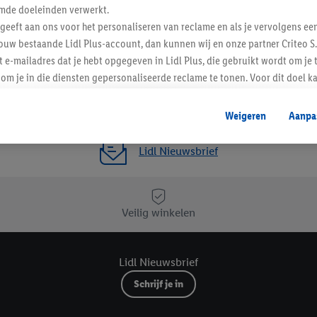
Favoriete winkel
mde doeleinden verwerkt.
 geeft aan ons voor het personaliseren van reclame en als je vervolgens ee
ouw bestaande Lidl Plus-account, dan kunnen wij en onze partner Criteo S.
t e-mailadres dat je hebt opgegeven in Lidl Plus, die gebruikt wordt om je 
om je in die diensten gepersonaliseerde reclame te tonen. Voor dit doel k
mengevoegd met andere identifiers of met identifiers die door Criteo S.A. 
Weigeren
Aanpa
mming geeft, dan kunnen retargeting advertenties worden weergegeven voo
etoond (bijvoorbeeld door het product in een winkelmandje van een online
Lidl Nieuwsbrief
. De retargeting advertenties kunnen op verschillende eindapparaten en b
ergegeven, als verschillende eindapparaten en Lidl-diensten, met behulp
ele andere identifiers of met identifiers waarover Criteo S.A. beschikt, a
Veilig winkelen
je aangeven met welke cookies en vergelijkbare technieken en met welke
e instemt. Verder kan je er meer informatie vinden over de gegevensverw
Lidl Nieuwsbrief
eren", kies je voor de optie dat er enkel technisch noodzakelijke cookies 
uikt.
Schrijf je in
ikken, stem je in met alle verwerkingen voor alle bovengenoemde doeleind
agperiode van de gegevens en je recht om jouw toestemming op elk gewens