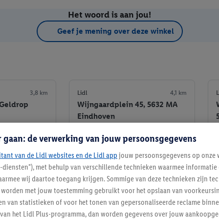
Het woord is aan jou!
Geef je mening over deze winkel
3,8 km
Lidl
4,1 km
L
 Geldrop
Wijngaardplein 45, 5632 MA
Eindhoven
r gaan: de verwerking van jouw persoonsgegevens
Informatie
Informatie
itant van de Lidl websites en de Lidl app
jouw persoonsgegevens op onze w
e winkel
Favoriete winkel
l-diensten"), met behulp van verschillende technieken waarmee informati
armee wij daartoe toegang krijgen. Sommige van deze technieken zijn tec
worden met jouw toestemming gebruikt voor het opslaan van voorkeursins
n van statistieken of voor het tonen van gepersonaliseerde reclame binne
ent van het Lidl Plus-programma, dan worden gegevens over jouw aankoopge