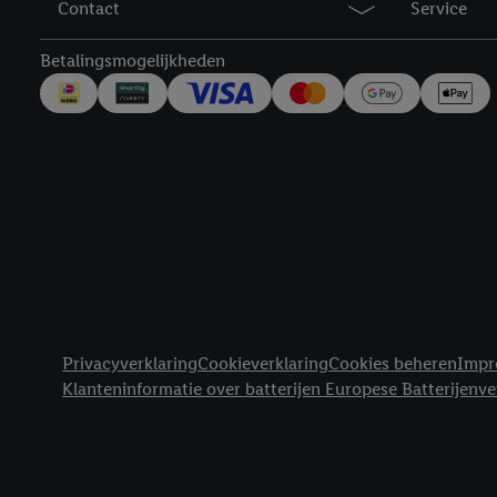
Contact
Service
trekken, vind je in onze
over de cookies die wij 
Betalingsmogelijkheden
Juridische koppelingen
Privacyverklaring
Cookieverklaring
Cookies beheren
Impr
Klanteninformatie over batterijen Europese Batterijenv