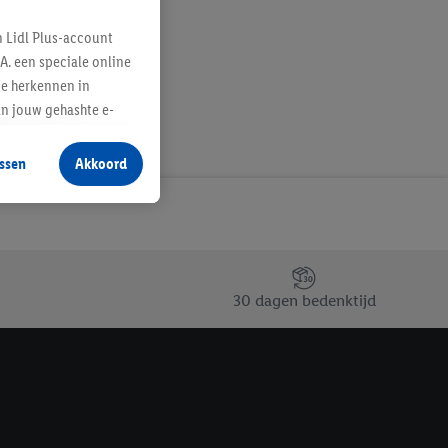
n Lidl Plus-account
A. een speciale online
te herkennen in
an jouw gehashte e-
aan jou zijn
ssen
Akkoord
r producten waarin je
 winkel te plaatsen
innen verschillende
 van jouw gehashte e-
an jou kunnen worden
30 dagen bedenktijd
erking.
en vergelijkbare
en. Meer informatie,
t moment in te