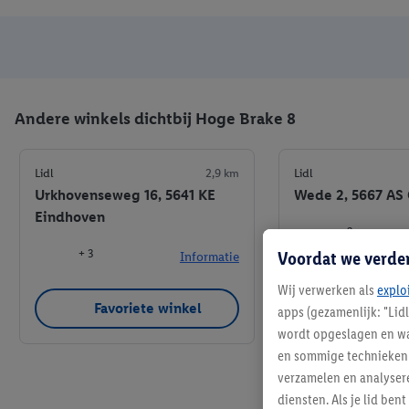
Andere winkels dichtbij Hoge Brake 8
Lidl
2,9 km
Lidl
Urkhovenseweg 16, 5641 KE
Wede 2, 5667 AS
Eindhoven
+ 3
Voordat we verde
+ 3
Informatie
Wij verwerken als
explo
Favoriete winkel
Favoriet
apps (gezamenlijk: "Lid
wordt opgeslagen en wa
en sommige technieken 
verzamelen en analysere
diensten. Als je lid b