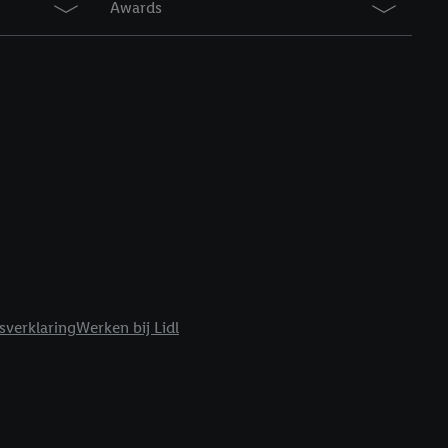
Awards
r
voor meer informatie
sverklaring
Werken bij Lidl