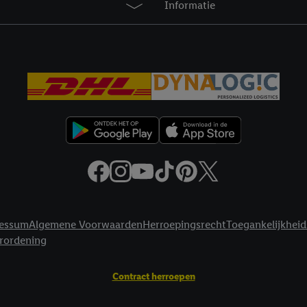
Informatie
privacyverklaring
.
Je vindt de impressum voor de Lidl website hier.
Klik
hie
inzetten.
essum
Algemene Voorwaarden
Herroepingsrecht
Toegankelijkheid
erordening
Contract herroepen