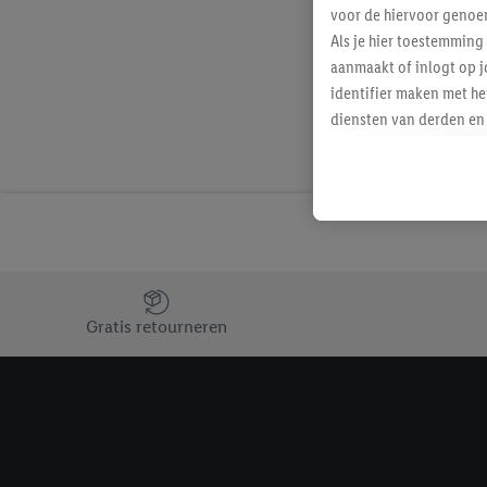
voor de hiervoor genoe
Als je hier toestemming
aanmaakt of inlogt op j
identifier maken met he
diensten van derden en 
mailadres ook worden sa
toegewezen.
Als je hiervoor toeste
eerder interesse hebt g
maar het niet te kopen)
Lidl-diensten worden we
Jouw voordelen bij ons als Lidl webshop klant
mailadres en met eventu
Gratis retourneren
toegewezen.
Onder "Aanpassen" kun 
verwerkingsdoeleinden j
Door te klikken op "Weig
technieken worden gebr
Door op "Akkoord" te kl
inclusief over de opsl