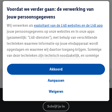
Favoriete winkel
Voordat we verder gaan: de verwerking van
jouw persoonsgegevens
Wij verwerken als
exploitant van de Lidl websites en de Lidl app
jouw persoonsgegevens op onze websites en in onze apps
(gezamenlijk: "Lidl-diensten"), met behulp van verschillende
technieken waarmee informatie op jouw eindapparaat wordt
opgeslagen en waarmee wij daartoe toegang krijgen. Sommige
van deze technieken zijn technisch noodzakelijk, en sommige
Lidl Nieuwsbrief
technieken worden met jouw toestemming gebruikt voor het
opslaan van voorkeursinstellingen, het verzamelen en
Akkoord
analyseren van statistieken of voor het tonen van
Jouw voordelen bij ons als Lidl webshop klant
gepersonaliseerde reclame binnen en buiten de Lidl-diensten.
Aanpassen
Gratis retourneren
Veilig winkelen
30 dagen bedenktijd
Als je lid bent van het Lidl Plus-programma, dan worden
gegevens over jouw aankoopgedrag in de winkel ook voor de
Weigeren
hiervoor genoemde doeleinden verwerkt.
Lidl Nieuwsbrief
Als je hier toestemming geeft aan ons voor het personaliseren
Schrijf je in
van reclame en als je vervolgens een Lidl Plus-account