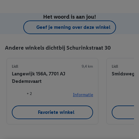
Het woord is aan jou!
Geef je mening over deze winkel
Andere winkels dichtbij Schurinkstraat 30
Lidl
9,4 km
Lidl
Langewijk 156A, 7701 AJ
Smidswegje 
Dedemsvaart
+ 2
Informatie
Favoriete winkel