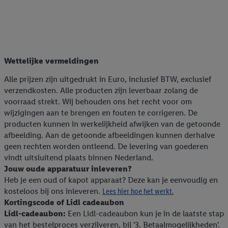
Wettelijke vermeldingen
Alle prijzen zijn uitgedrukt in Euro, inclusief BTW, exclusief
verzendkosten. Alle producten zijn leverbaar zolang de
20% korting op alle
voorraad strekt. Wij behouden ons het recht voor om
Bloemen & planten
gereedschapkoffers & sets
wijzigingen aan te brengen en fouten te corrigeren. De
producten kunnen in werkelijkheid afwijken van de getoonde
afbeelding. Aan de getoonde afbeeldingen kunnen derhalve
geen rechten worden ontleend. De levering van goederen
vindt uitsluitend plaats binnen Nederland.
Jouw oude apparatuur inleveren?
Heb je een oud of kapot apparaat? Deze kan je eenvoudig en
kosteloos bij ons inleveren.
Lees hier hoe het werkt.
Kortingscode of Lidl cadeaubon
Lidl-cadeaubon:
Een Lidl-cadeaubon kun je in de laatste stap
van het bestelproces verzilveren, bij '3. Betaalmogelijkheden'.