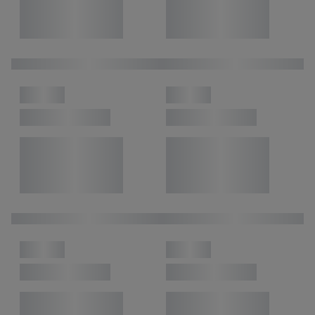
inclusief over de opslagperiode van de gegevens en je recht om
jouw toestemming op elk gewenst moment in te trekken, vind je
in onze
privacyverklaring
.
Je vindt de impressum voor de Lidl
website hier.
Klik
hier
voor meer informatie over de cookies die
wij inzetten.