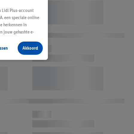
n Lidl Plus-account
A. een speciale online
te herkennen in
an jouw gehashte e-
aan jou zijn
ssen
Akkoord
r producten waarin je
 winkel te plaatsen
innen verschillende
 van jouw gehashte e-
an jou kunnen worden
erking.
en vergelijkbare
en. Meer informatie,
t moment in te