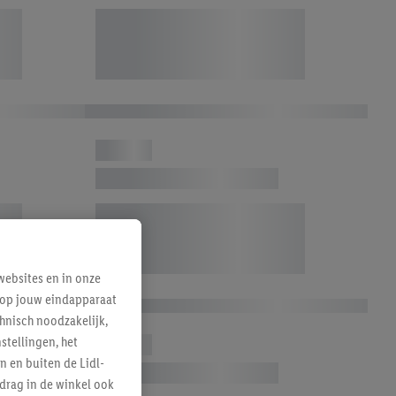
ebsites en in onze
e op jouw eindapparaat
hnisch noodzakelijk,
tellingen, het
n en buiten de Lidl-
drag in de winkel ook