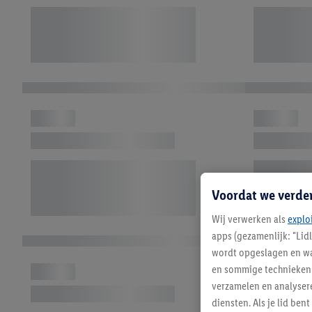
Voordat we verde
Wij verwerken als
explo
apps (gezamenlijk: "Lid
wordt opgeslagen en wa
en sommige technieken 
verzamelen en analysere
diensten. Als je lid b