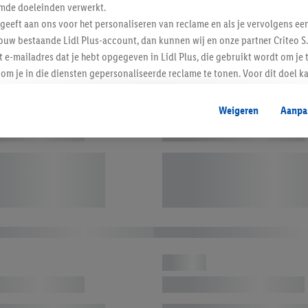
mde doeleinden verwerkt.
 geeft aan ons voor het personaliseren van reclame en als je vervolgens ee
ouw bestaande Lidl Plus-account, dan kunnen wij en onze partner Criteo S.
t e-mailadres dat je hebt opgegeven in Lidl Plus, die gebruikt wordt om je 
om je in die diensten gepersonaliseerde reclame te tonen. Voor dit doel k
mengevoegd met andere identifiers of met identifiers die door Criteo S.A. 
Weigeren
Aanpa
mming geeft, dan kunnen retargeting advertenties worden weergegeven voo
etoond (bijvoorbeeld door het product in een winkelmandje van een online
. De retargeting advertenties kunnen op verschillende eindapparaten en b
ergegeven, als verschillende eindapparaten en Lidl-diensten, met behulp
ele andere identifiers of met identifiers waarover Criteo S.A. beschikt, a
je aangeven met welke cookies en vergelijkbare technieken en met welke
e instemt. Verder kan je er meer informatie vinden over de gegevensverw
eren", kies je voor de optie dat er enkel technisch noodzakelijke cookies 
uikt.
ikken, stem je in met alle verwerkingen voor alle bovengenoemde doeleind
agperiode van de gegevens en je recht om jouw toestemming op elk gewens