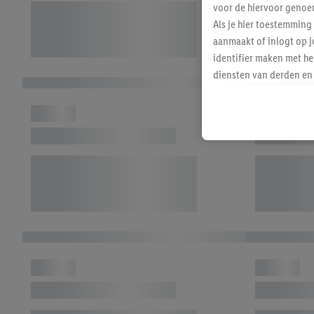
voor de hiervoor genoe
Als je hier toestemming
aanmaakt of inlogt op j
identifier maken met he
diensten van derden en 
mailadres ook worden sa
toegewezen.
Als je hiervoor toeste
eerder interesse hebt g
maar het niet te kopen)
Lidl-diensten worden we
mailadres en met eventu
toegewezen.
Onder "Aanpassen" kun 
verwerkingsdoeleinden j
Door te klikken op "Weig
technieken worden gebr
Door op "Akkoord" te kl
inclusief over de opsl