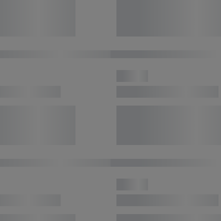
privacyverklaring
.
Je vindt de impressum voor de Lidl website hier.
Klik
hie
inzetten.