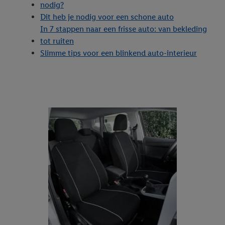
nodig?
Dit heb je nodig voor een schone auto
In 7 stappen naar een frisse auto: van bekleding
tot ruiten
Slimme tips voor een blinkend auto-interieur