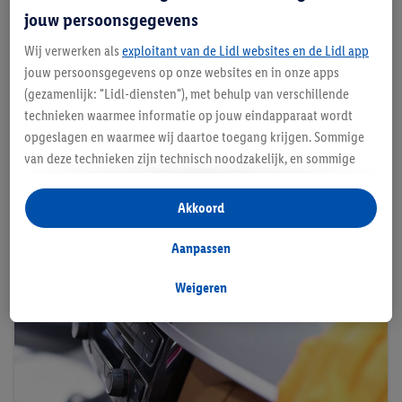
jouw persoonsgegevens
Stap 5: de ruiten schoonmaken
Wij verwerken als
exploitant van de Lidl websites en de Lidl app
Maak alle ruiten van binnen en buiten schoon
jouw persoonsgegevens op onze websites en in onze apps
met een ruitenreiniger en een microvezeldoek.
(gezamenlijk: "Lidl-diensten"), met behulp van verschillende
Vergeet de kozijnen niet.
technieken waarmee informatie op jouw eindapparaat wordt
opgeslagen en waarmee wij daartoe toegang krijgen. Sommige
van deze technieken zijn technisch noodzakelijk, en sommige
technieken worden met jouw toestemming gebruikt voor het
opslaan van voorkeursinstellingen, het verzamelen en
Akkoord
analyseren van statistieken of voor het tonen van
gepersonaliseerde reclame binnen en buiten de Lidl-diensten.
Aanpassen
Als je lid bent van het Lidl Plus-programma, dan worden
gegevens over jouw aankoopgedrag in de winkel ook voor de
Weigeren
hiervoor genoemde doeleinden verwerkt.
Als je hier toestemming geeft aan ons voor het personaliseren
van reclame en als je vervolgens een Lidl Plus-account
aanmaakt of inlogt op jouw bestaande Lidl Plus-account, dan
kunnen wij en onze partner Criteo S.A. een speciale online