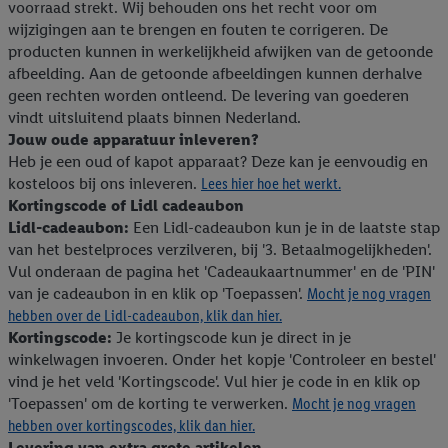
voorraad strekt. Wij behouden ons het recht voor om
wijzigingen aan te brengen en fouten te corrigeren. De
producten kunnen in werkelijkheid afwijken van de getoonde
afbeelding. Aan de getoonde afbeeldingen kunnen derhalve
geen rechten worden ontleend. De levering van goederen
vindt uitsluitend plaats binnen Nederland.
Jouw oude apparatuur inleveren?
Heb je een oud of kapot apparaat? Deze kan je eenvoudig en
kosteloos bij ons inleveren.
Lees hier hoe het werkt.
Kortingscode of Lidl cadeaubon
Lidl-cadeaubon:
Een Lidl-cadeaubon kun je in de laatste stap
van het bestelproces verzilveren, bij '3. Betaalmogelijkheden'.
Vul onderaan de pagina het 'Cadeaukaartnummer' en de 'PIN'
van je cadeaubon in en klik op 'Toepassen'.
Mocht je nog vragen
hebben over de Lidl-cadeaubon, klik dan hier.
Kortingscode:
Je kortingscode kun je direct in je
winkelwagen invoeren. Onder het kopje 'Controleer en bestel'
vind je het veld 'Kortingscode'. Vul hier je code in en klik op
'Toepassen' om de korting te verwerken.
Mocht je nog vragen
hebben over kortingscodes, klik dan hier.
Levering van extra grote artikelen