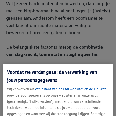
Wil je zeer harde materialen bewerken, dan loop je
met een klopboormachine al snel tegen je (fysieke)
grenzen aan. Andersom heeft een boorhamer te
veel kracht om zachte materialen veilig te
bewerken of precieze gaten te boren.
De belangrijkste factor is hierbij de
combinatie
van slagkracht, toerental en slagfrequentie.
Voordat we verder gaan: de verwerking van
Boorhamer
Klopboormachine
jouw persoonsgegevens
Werking
Krachtoverbrenging
Snelheid
Wij verwerken als
exploitant van de Lidl websites en de Lidl app
jouw persoonsgegevens op onze websites en in onze apps
Slagfrequentie
laag; ca. 4.000 per
hoog; ca. 40.000
minuut
per minuut
(gezamenlijk: "Lidl-diensten"), met behulp van verschillende
technieken waarmee informatie op jouw eindapparaat wordt
Slagkracht
hoog; tot wel 30
laag; meestal
opgeslagen en waarmee wij daartoe toegang krijgen. Sommige