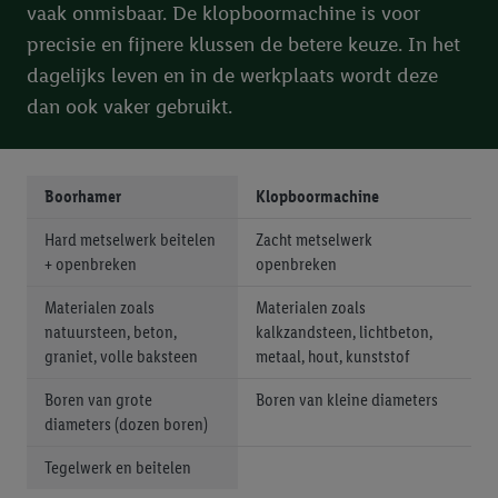
vaak onmisbaar. De klopboormachine is voor
advertenties worden weergegeven voor producten waarin je
precisie en fijnere klussen de betere keuze. In het
eerder interesse hebt getoond (bijvoorbeeld door het product
dagelijks leven en in de werkplaats wordt deze
in een winkelmandje van een online winkel te plaatsen maar het
dan ook vaker gebruikt.
niet te kopen). De retargeting advertenties kunnen op
verschillende eindapparaten en binnen verschillende Lidl-
diensten worden weergegeven, als verschillende eindapparaten
en Lidl-diensten, met behulp van jouw gehashte e-mailadres en
Boorhamer
Klopboormachine
met eventuele andere identifiers of met identifiers waarover
Hard metselwerk beitelen
Zacht metselwerk
Criteo S.A. beschikt, aan jou kunnen worden toegewezen.
+ openbreken
openbreken
Onder "Aanpassen" kun je aangeven met welke cookies en
vergelijkbare technieken en met welke verwerkingsdoeleinden
Materialen zoals
Materialen zoals
je instemt. Verder kan je er meer informatie vinden over de
natuursteen, beton,
kalkzandsteen, lichtbeton,
gegevensverwerking.
graniet, volle baksteen
metaal, hout, kunststof
Door te klikken op "Weigeren", kies je voor de optie dat er enkel
Boren van grote
Boren van kleine diameters
technisch noodzakelijke cookies en vergelijkbare technieken
diameters (dozen boren)
worden gebruikt.
Door op "Akkoord" te klikken, stem je in met alle verwerkingen
Tegelwerk en beitelen
voor alle bovengenoemde doeleinden. Meer informatie,