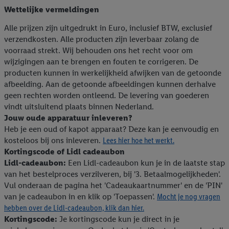
Door op "Akkoord" te klikken, stem je in met alle verwerkingen
Wettelijke vermeldingen
voor alle bovengenoemde doeleinden. Meer informatie,
inclusief over de opslagperiode van de gegevens en je recht om
Alle prijzen zijn uitgedrukt in Euro, inclusief BTW, exclusief
verzendkosten. Alle producten zijn leverbaar zolang de
jouw toestemming op elk gewenst moment in te trekken, vind je
voorraad strekt. Wij behouden ons het recht voor om
in onze
privacyverklaring
.
Je vindt de impressum voor de Lidl
wijzigingen aan te brengen en fouten te corrigeren. De
website hier.
Klik
hier
voor meer informatie over de cookies die
producten kunnen in werkelijkheid afwijken van de getoonde
wij inzetten.
afbeelding. Aan de getoonde afbeeldingen kunnen derhalve
geen rechten worden ontleend. De levering van goederen
vindt uitsluitend plaats binnen Nederland.
Jouw oude apparatuur inleveren?
Heb je een oud of kapot apparaat? Deze kan je eenvoudig en
kosteloos bij ons inleveren.
Lees hier hoe het werkt.
Kortingscode of Lidl cadeaubon
Lidl-cadeaubon:
Een Lidl-cadeaubon kun je in de laatste stap
van het bestelproces verzilveren, bij '3. Betaalmogelijkheden'.
Vul onderaan de pagina het 'Cadeaukaartnummer' en de 'PIN'
van je cadeaubon in en klik op 'Toepassen'.
Mocht je nog vragen
hebben over de Lidl-cadeaubon, klik dan hier.
Kortingscode:
Je kortingscode kun je direct in je