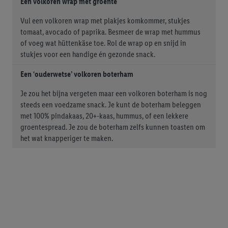
Een volkoren wrap met groente
door Criteo S.A. aan jou zijn toegewezen.
Vul een volkoren wrap met plakjes komkommer, stukjes
Als je hiervoor toestemming geeft, dan kunnen retargeting
tomaat, avocado of paprika. Besmeer de wrap met hummus
advertenties worden weergegeven voor producten waarin je
of voeg wat hüttenkäse toe. Rol de wrap op en snijd in
eerder interesse hebt getoond (bijvoorbeeld door het product
stukjes voor een handige én gezonde snack.
in een winkelmandje van een online winkel te plaatsen maar het
niet te kopen). De retargeting advertenties kunnen op
Een ‘ouderwetse’ volkoren boterham
verschillende eindapparaten en binnen verschillende Lidl-
Je zou het bijna vergeten maar een volkoren boterham is nog
diensten worden weergegeven, als verschillende eindapparaten
steeds een voedzame snack. Je kunt de boterham beleggen
en Lidl-diensten, met behulp van jouw gehashte e-mailadres en
met 100% pindakaas, 20+-kaas, hummus, of een lekkere
met eventuele andere identifiers of met identifiers waarover
groentespread. Je zou de boterham zelfs kunnen toasten om
Criteo S.A. beschikt, aan jou kunnen worden toegewezen.
het wat knapperiger te maken.
Onder "Aanpassen" kun je aangeven met welke cookies en
vergelijkbare technieken en met welke verwerkingsdoeleinden
je instemt. Verder kan je er meer informatie vinden over de
gegevensverwerking.
Door te klikken op "Weigeren", kies je voor de optie dat er enkel
technisch noodzakelijke cookies en vergelijkbare technieken
worden gebruikt.