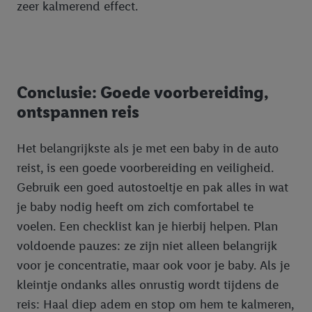
zeer kalmerend effect.
Criteo S.A. beschikt, aan jou kunnen worden toegewezen.
Onder "Aanpassen" kun je aangeven met welke cookies en
vergelijkbare technieken en met welke verwerkingsdoeleinden
je instemt. Verder kan je er meer informatie vinden over de
gegevensverwerking.
Conclusie: Goede voorbereiding,
Door te klikken op "Weigeren", kies je voor de optie dat er enkel
ontspannen reis
technisch noodzakelijke cookies en vergelijkbare technieken
worden gebruikt.
Door op "Akkoord" te klikken, stem je in met alle verwerkingen
Het belangrijkste als je met een baby in de auto
voor alle bovengenoemde doeleinden. Meer informatie,
reist, is een goede voorbereiding en veiligheid.
inclusief over de opslagperiode van de gegevens en je recht om
Gebruik een goed autostoeltje en pak alles in wat
jouw toestemming op elk gewenst moment in te trekken, vind je
je baby nodig heeft om zich comfortabel te
in onze
privacyverklaring
.
Je vindt de impressum voor de Lidl
voelen. Een checklist kan je hierbij helpen. Plan
website hier.
Klik
hier
voor meer informatie over de cookies die
voldoende pauzes: ze zijn niet alleen belangrijk
wij inzetten.
voor je concentratie, maar ook voor je baby. Als je
kleintje ondanks alles onrustig wordt tijdens de
reis: Haal diep adem en stop om hem te kalmeren,