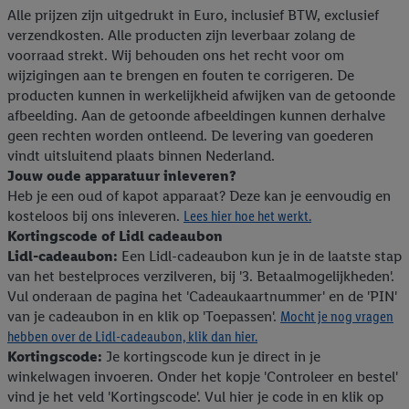
Alle prijzen zijn uitgedrukt in Euro, inclusief BTW, exclusief
verzendkosten. Alle producten zijn leverbaar zolang de
voorraad strekt. Wij behouden ons het recht voor om
wijzigingen aan te brengen en fouten te corrigeren. De
producten kunnen in werkelijkheid afwijken van de getoonde
afbeelding. Aan de getoonde afbeeldingen kunnen derhalve
geen rechten worden ontleend. De levering van goederen
vindt uitsluitend plaats binnen Nederland.
Jouw oude apparatuur inleveren?
Heb je een oud of kapot apparaat? Deze kan je eenvoudig en
kosteloos bij ons inleveren.
Lees hier hoe het werkt.
Kortingscode of Lidl cadeaubon
Lidl-cadeaubon:
Een Lidl-cadeaubon kun je in de laatste stap
van het bestelproces verzilveren, bij '3. Betaalmogelijkheden'.
Vul onderaan de pagina het 'Cadeaukaartnummer' en de 'PIN'
van je cadeaubon in en klik op 'Toepassen'.
Mocht je nog vragen
hebben over de Lidl-cadeaubon, klik dan hier.
Kortingscode:
Je kortingscode kun je direct in je
winkelwagen invoeren. Onder het kopje 'Controleer en bestel'
vind je het veld 'Kortingscode'. Vul hier je code in en klik op