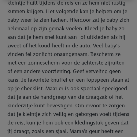
kleintje huilt tijdens de reis en ze hem niet rustig
Als je hier toestemming geeft aan ons voor het personaliseren
van reclame en als je vervolgens een Lidl Plus-account
kunnen krijgen. Het volgende kan je helpen om je
aanmaakt of inlogt op jouw bestaande Lidl Plus-account, dan
baby weer te zien lachen. Hierdoor zal je baby zich
kunnen wij en onze partner Criteo S.A. een speciale online
helemaal op zijn gemak voelen. Kleed je baby zo
identifier maken met het e-mailadres dat je hebt opgegeven in
aan dat je hem snel kunt aan- of uitkleden als hij
Lidl Plus, die gebruikt wordt om je te herkennen in diensten van
zweet of het koud heeft in de auto. Veel baby's
derden en om je in die diensten gepersonaliseerde reclame te
vinden fel zonlicht onaangenaam. Bescherm ze
tonen. Voor dit doel kan jouw gehashte e-mailadres ook worden
samengevoegd met andere identifiers of met identifiers die
met een zonnescherm voor de achterste zijruiten
door Criteo S.A. aan jou zijn toegewezen.
of een andere voorziening. Geef verveling geen
Als je hiervoor toestemming geeft, dan kunnen retargeting
kans. Je favoriete knuffel en een fopspeen staan al
advertenties worden weergegeven voor producten waarin je
op je checklist. Maar er is ook speciaal speelgoed
eerder interesse hebt getoond (bijvoorbeeld door het product
dat je aan de handgreep van de draagzak of het
in een winkelmandje van een online winkel te plaatsen maar het
kinderzitje kunt bevestigen. Om ervoor te zorgen
niet te kopen). De retargeting advertenties kunnen op
verschillende eindapparaten en binnen verschillende Lidl-
dat je kleintje zich veilig en geborgen voelt tijdens
diensten worden weergegeven, als verschillende eindapparaten
de reis, kun je hem ook een kledingstuk geven dat
en Lidl-diensten, met behulp van jouw gehashte e-mailadres en
jij draagt, zoals een sjaal. Mama's geur heeft een
met eventuele andere identifiers of met identifiers waarover