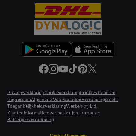
Juridische koppelingen
Privacyverklaring
Cookieverklaring
Cookies beheren
Impressum
Algemene Voorwaarden
Herroepingsrecht
Toegankelijkheidsverklaring
Werken bij Lidl
Klanteninformatie over batterijen Europese
Batterijenverordening
Contract herroepen