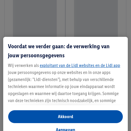
Voordat we verder gaan: de verwerking van
jouw persoonsgegevens
Wij verwerken als
exploitant van de Lidl websites en de Lidl app
jouw persoonsgegevens op onze websites en in onze apps
(gezamenlijk: "Lidl-diensten"), met behulp van verschillende
technieken waarmee informatie op jouw eindapparaat wordt
opgeslagen en waarmee wij daartoe toegang krijgen. Sommige
van deze technieken zijn technisch noodzakelijk, en sommige
technieken worden met jouw toestemming gebruikt voor het
opslaan van voorkeursinstellingen, het verzamelen en
Akkoord
analyseren van statistieken of voor het tonen van
gepersonaliseerde reclame binnen en buiten de Lidl-diensten.
Aanpassen