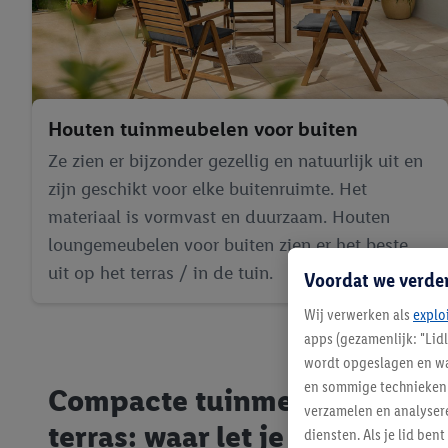
Houten tuinmeubelen voor buiten
Ze zien er bijzonder gezellig en natuurlijk uit en
zijn geschikt voor elke buitenruimte. Het
materiaal is vormvast en duurzaam. Houten
loungemeubelen voor buiten zien er het beste
uit op het terras / in de tuin.
Voordat we verde
Wij verwerken als
explo
apps (gezamenlijk: "Lid
wordt opgeslagen en wa
en sommige technieken 
Compacte tuinmeubels voor 
verzamelen en analysere
terras: waar let je op als je 
diensten. Als je lid b