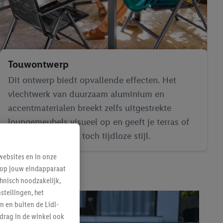
Touwontwerp
Dit ontwerp biedt opvallende effecten. Het
vlechtwerk van duurzaam aluminium en
accentmaterialen breekt zelfs uitgestrekte
loungemeubels visueel op en geeft je terras of
tuin een trendy en toch tijdloze stijl.
ebsites en in onze
e op jouw eindapparaat
hnisch noodzakelijk,
tellingen, het
n en buiten de Lidl-
drag in de winkel ook