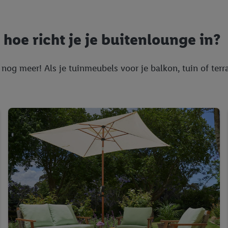
privacyverklaring
.
Je vindt de impressum voor de Lidl website hier.
Klik
hie
inzetten.
hoe richt je je buitenlounge in?
nog meer! Als je tuinmeubels voor je balkon, tuin of terr