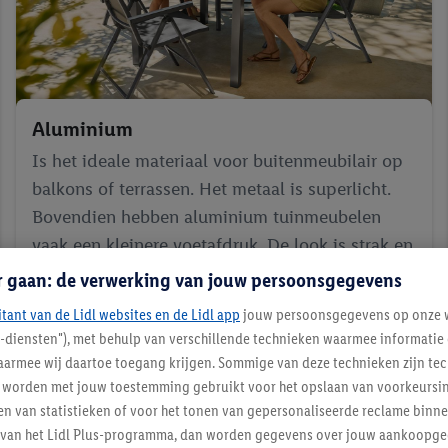
Aluminium
Is het ideale materiaal voor buitenmeubilair op
balkons of terrassen. Het metaal is superlicht.
Bovendien hebben aluminium tuinmeubelen
vaak een kleinere voetafdruk. De look is strak en
modern en daardoor tijdloos.
r gaan: de verwerking van jouw persoonsgegevens
itant van de Lidl websites en de Lidl app
jouw persoonsgegevens op onze w
l-diensten"), met behulp van verschillende technieken waarmee informati
armee wij daartoe toegang krijgen. Sommige van deze technieken zijn tec
worden met jouw toestemming gebruikt voor het opslaan van voorkeursins
balkon en
n van statistieken of voor het tonen van gepersonaliseerde reclame binne
weinig ruimte
ent van het Lidl Plus-programma, dan worden gegevens over jouw aankoopge