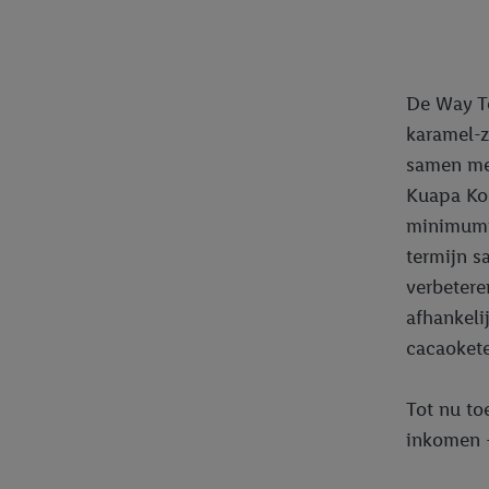
De Way To
karamel-z
samen met
Kuapa Kok
minimumpr
termijn s
verbetere
afhankeli
cacaoket
Tot nu to
inkomen -