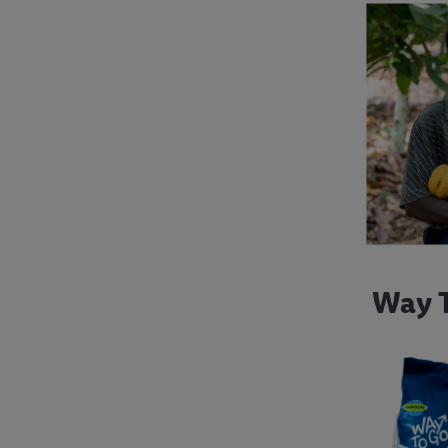
Way T