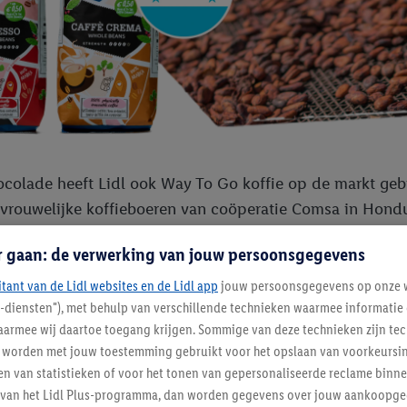
colade heeft Lidl ook Way To Go koffie op de markt geb
 vrouwelijke koffieboeren van coöperatie Comsa in Hond
ren, versterken we de positie van vrouwen in de koffieteel
r gaan: de verwerking van jouw persoonsgegevens
urocent bovenop de bestaande Fairtradepremie. Daarnaast 
atie; het klimaatresistent beheersen van de koffieplant
itant van de Lidl websites en de Lidl app
jouw persoonsgegevens op onze w
l-diensten"), met behulp van verschillende technieken waarmee informati
randeringen en het verder diversifiëren van hun inkoms
armee wij daartoe toegang krijgen. Sommige van deze technieken zijn tec
in zakken van 1 kilogram in twee variëteiten: Caffè Crem
worden met jouw toestemming gebruikt voor het opslaan van voorkeursins
iest u dus echt voor (h)eerlijke koffie – en kunnen boeren 
n van statistieken of voor het tonen van gepersonaliseerde reclame binne
ent van het Lidl Plus-programma, dan worden gegevens over jouw aankoopge