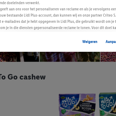
mde doeleinden verwerkt.
 geeft aan ons voor het personaliseren van reclame en als je vervolgens ee
ouw bestaande Lidl Plus-account, dan kunnen wij en onze partner Criteo S.
t e-mailadres dat je hebt opgegeven in Lidl Plus, die gebruikt wordt om je 
om je in die diensten gepersonaliseerde reclame te tonen. Voor dit doel k
mengevoegd met andere identifiers of met identifiers die door Criteo S.A. 
Weigeren
Aanpa
mming geeft, dan kunnen retargeting advertenties worden weergegeven voo
etoond (bijvoorbeeld door het product in een winkelmandje van een online
. De retargeting advertenties kunnen op verschillende eindapparaten en b
ergegeven, als verschillende eindapparaten en Lidl-diensten, met behulp
ele andere identifiers of met identifiers waarover Criteo S.A. beschikt, a
To Go cashew
je aangeven met welke cookies en vergelijkbare technieken en met welke
e instemt. Verder kan je er meer informatie vinden over de gegevensverw
eren", kies je voor de optie dat er enkel technisch noodzakelijke cookies 
uikt.
ikken, stem je in met alle verwerkingen voor alle bovengenoemde doeleind
agperiode van de gegevens en je recht om jouw toestemming op elk gewens