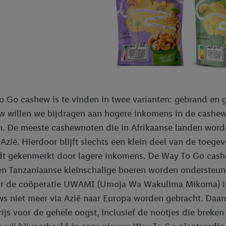
privacyverklaring
.
Je vindt de impressum voor de Lidl website hier.
Klik
hie
inzetten.
 Go cashew is te vinden in twee varianten: gebrand en 
 willen we bijdragen aan hogere inkomens in de cashew
n. De meeste cashewnoten die in Afrikaanse landen worde
Azië. Hierdoor blijft slechts een klein deel van de toege
t gekenmerkt door lagere inkomens. De Way To Go cashe
n Tanzaniaanse kleinschalige boeren worden ondersteun
r de coöperatie UWAMI (Umoja Wa Wakulima Mikoma) in d
s niet meer via Azië naar Europa worden gebracht. Daar
prijs voor de gehele oogst, inclusief de nootjes die breke