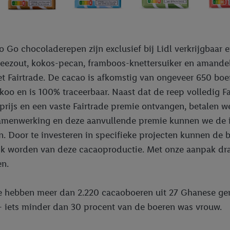
 Go chocoladerepen zijn exclusief bij Lidl verkrijgbaar e
eezout, kokos-pecan, framboos-knettersuiker en amandel
 Fairtrade. De cacao is afkomstig van ongeveer 650 boe
oo en is 100% traceerbaar. Naast dat de reep volledig Fai
ijs en een vaste Fairtrade premie ontvangen, betalen w
amenwerking en deze aanvullende premie kunnen we de i
n. Door te investeren in specifieke projecten kunnen de
jk worden van deze cacaoproductie. Met onze aanpak dra
en.
e hebben meer dan 2.220 cacaoboeren uit 27 Ghanese ge
 iets minder dan 30 procent van de boeren was vrouw.