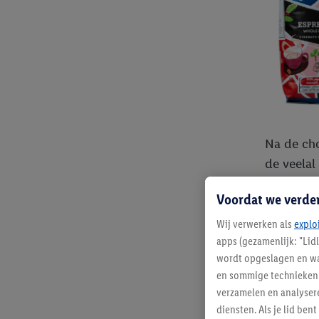
Na de cho
de veelal
koffieboe
Voordat we verde
vijftig e
de coöper
Wij verwerken als
explo
apps (gezamenlijk: "Lid
klimaatve
wordt opgeslagen en wa
verkocht 
en sommige technieken 
koffie, k
verzamelen en analysere
diensten. Als je lid b