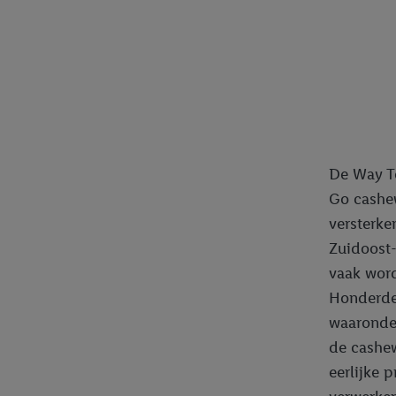
trekken, vind je in onze
over de cookies die wij 
De Way To
Go cashew
versterke
Zuidoost-
vaak word
Honderde
waaronde
de cashew
eerlijke 