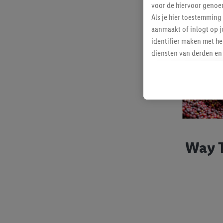
voor de hiervoor genoe
Als je hier toestemming
aanmaakt of inlogt op j
identifier maken met he
diensten van derden en 
mailadres ook worden sa
toegewezen.
Als je hiervoor toeste
eerder interesse hebt g
maar het niet te kopen)
Lidl-diensten worden we
mailadres en met eventu
Way 
toegewezen.
Onder "Aanpassen" kun 
verwerkingsdoeleinden j
Door te klikken op "Weig
technieken worden gebr
Door op "Akkoord" te kl
inclusief over de opsl