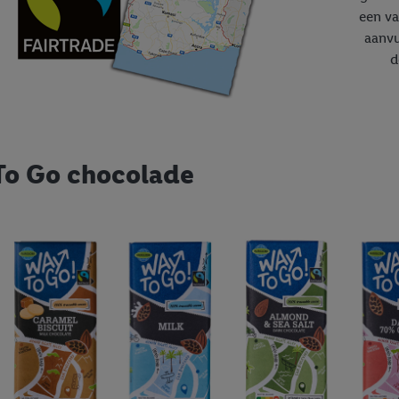
een va
aanvu
d
To Go chocolade