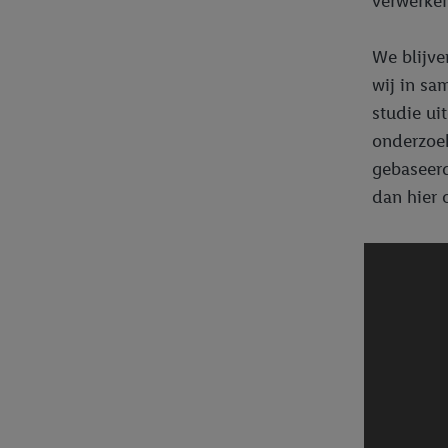
verwerken
We blijve
wij in sa
studie ui
onderzoek
gebaseerd
dan hier 