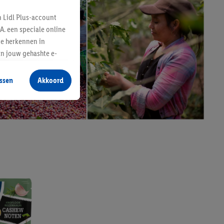
n Lidl Plus-account
A. een speciale online
te herkennen in
an jouw gehashte e-
aan jou zijn
ssen
Akkoord
r producten waarin je
 winkel te plaatsen
innen verschillende
 van jouw gehashte e-
an jou kunnen worden
erking.
en vergelijkbare
en. Meer informatie,
t moment in te