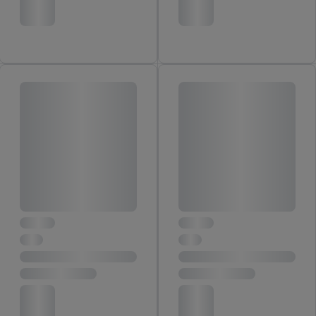
jouw toestemming op elk gewenst moment in te trekken, vind je
in onze
privacyverklaring
.
Je vindt de impressum voor de Lidl
website hier.
Klik
hier
voor meer informatie over de cookies die
wij inzetten.