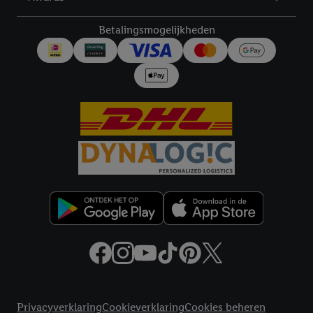
technisch noodzakelijke cookies en vergelijkbare technieken
worden gebruikt.
Betalingsmogelijkheden
Door op "Akkoord" te klikken, stem je in met alle verwerkingen
voor alle bovengenoemde doeleinden. Meer informatie,
inclusief over de opslagperiode van de gegevens en je recht om
jouw toestemming op elk gewenst moment in te trekken, vind je
in onze
privacyverklaring
.
Je vindt de impressum voor de Lidl
website hier.
Klik
hier
voor meer informatie over de cookies die
wij inzetten.
Juridische koppelingen
Privacyverklaring
Cookieverklaring
Cookies beheren