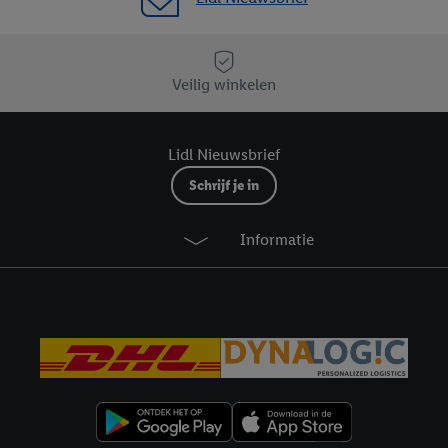
e instemt. Verder kan je er meer informatie vinden over de gegevensverw
eren", kies je voor de optie dat er enkel technisch noodzakelijke cookies 
uikt.
Veilig winkelen
ikken, stem je in met alle verwerkingen voor alle bovengenoemde doeleind
agperiode van de gegevens en je recht om jouw toestemming op elk gewens
privacyverklaring
.
Je vindt de impressum voor de Lidl website hier.
Klik
hie
Lidl Nieuwsbrief
inzetten.
Schrijf je in
Informatie