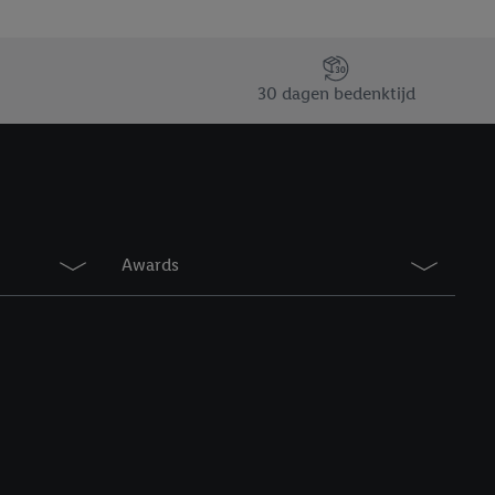
erking.
en vergelijkbare
30 dagen bedenktijd
en. Meer informatie,
t moment in te
r
voor meer informatie
Awards