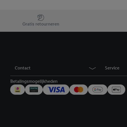
verwerkingsdoeleinden j
Door te klikken op "Weig
Jouw voordelen bij ons als Lidl webshop klant
technieken worden gebr
Gratis retourneren
Door op "Akkoord" te kl
inclusief over de opsl
trekken, vind je in onze
over de cookies die wij 
Contact
Service
Betalingsmogelijkheden