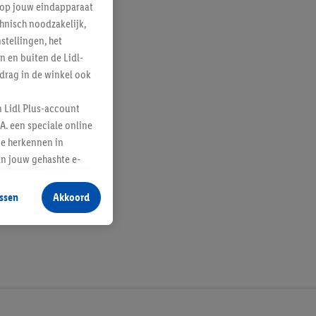
e op jouw eindapparaat
hnisch noodzakelijk,
tellingen, het
n en buiten de Lidl-
drag in de winkel ook
n Lidl Plus-account
A. een speciale online
te herkennen in
an jouw gehashte e-
aan jou zijn
ssen
Akkoord
r producten waarin je
 winkel te plaatsen
innen verschillende
 van jouw gehashte e-
an jou kunnen worden