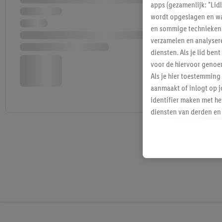
apps (gezamenlijk: "Lid
wordt opgeslagen en wa
en sommige technieken 
verzamelen en analysere
diensten. Als je lid b
voor de hiervoor genoe
Als je hier toestemming
aanmaakt of inlogt op j
identifier maken met he
diensten van derden en 
mailadres ook worden sa
toegewezen.
Als je hiervoor toeste
eerder interesse hebt g
maar het niet te kopen)
Lidl-diensten worden we
mailadres en met eventu
toegewezen.
Onder "Aanpassen" kun 