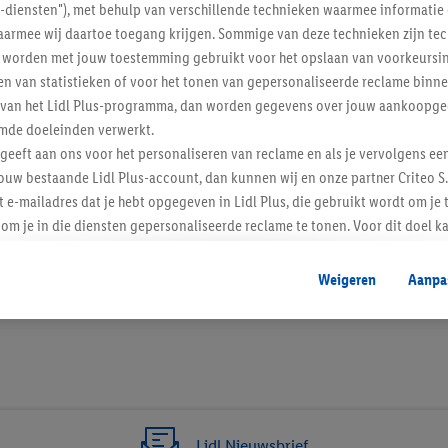
l-diensten"), met behulp van verschillende technieken waarmee informati
armee wij daartoe toegang krijgen. Sommige van deze technieken zijn tec
worden met jouw toestemming gebruikt voor het opslaan van voorkeursins
n van statistieken of voor het tonen van gepersonaliseerde reclame binne
ent van het Lidl Plus-programma, dan worden gegevens over jouw aankoopge
mde doeleinden verwerkt.
 geeft aan ons voor het personaliseren van reclame en als je vervolgens ee
ouw bestaande Lidl Plus-account, dan kunnen wij en onze partner Criteo S.
t e-mailadres dat je hebt opgegeven in Lidl Plus, die gebruikt wordt om je 
om je in die diensten gepersonaliseerde reclame te tonen. Voor dit doel k
mengevoegd met andere identifiers of met identifiers die door Criteo S.A. 
6 / 6
Weigeren
Aanpa
mming geeft, dan kunnen retargeting advertenties worden weergegeven voo
etoond (bijvoorbeeld door het product in een winkelmandje van een online
. De retargeting advertenties kunnen op verschillende eindapparaten en b
ergegeven, als verschillende eindapparaten en Lidl-diensten, met behulp
ele andere identifiers of met identifiers waarover Criteo S.A. beschikt, a
je aangeven met welke cookies en vergelijkbare technieken en met welke
Lidl Nieuwsbrief