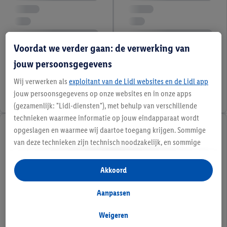
Voordat we verder gaan: de verwerking van
jouw persoonsgegevens
Wij verwerken als
exploitant van de Lidl websites en de Lidl app
jouw persoonsgegevens op onze websites en in onze apps
(gezamenlijk: "Lidl-diensten"), met behulp van verschillende
technieken waarmee informatie op jouw eindapparaat wordt
opgeslagen en waarmee wij daartoe toegang krijgen. Sommige
van deze technieken zijn technisch noodzakelijk, en sommige
technieken worden met jouw toestemming gebruikt voor het
opslaan van voorkeursinstellingen, het verzamelen en
Akkoord
analyseren van statistieken of voor het tonen van
gepersonaliseerde reclame binnen en buiten de Lidl-diensten.
Aanpassen
Als je lid bent van het Lidl Plus-programma, dan worden
gegevens over jouw aankoopgedrag in de winkel ook voor de
Weigeren