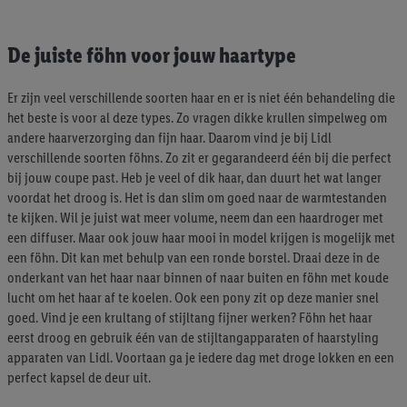
Door te klikken op "Weigeren", kies je voor de optie dat er enkel
technisch noodzakelijke cookies en vergelijkbare technieken
De juiste föhn voor jouw haartype
worden gebruikt.
Door op "Akkoord" te klikken, stem je in met alle verwerkingen
Er zijn veel verschillende soorten haar en er is niet één behandeling die
voor alle bovengenoemde doeleinden. Meer informatie,
het beste is voor al deze types. Zo vragen dikke krullen simpelweg om
inclusief over de opslagperiode van de gegevens en je recht om
andere haarverzorging dan fijn haar. Daarom vind je bij Lidl
jouw toestemming op elk gewenst moment in te trekken, vind je
verschillende soorten föhns. Zo zit er gegarandeerd één bij die perfect
in onze
privacyverklaring
.
Je vindt de impressum voor de Lidl
bij jouw coupe past. Heb je veel of dik haar, dan duurt het wat langer
website hier.
Klik
hier
voor meer informatie over de cookies die
voordat het droog is. Het is dan slim om goed naar de warmtestanden
wij inzetten.
te kijken. Wil je juist wat meer volume, neem dan een haardroger met
een diffuser. Maar ook jouw haar mooi in model krijgen is mogelijk met
een föhn. Dit kan met behulp van een ronde borstel. Draai deze in de
onderkant van het haar naar binnen of naar buiten en föhn met koude
lucht om het haar af te koelen. Ook een pony zit op deze manier snel
goed. Vind je een krultang of stijltang fijner werken? Föhn het haar
eerst droog en gebruik één van de stijltangapparaten of haarstyling
apparaten van Lidl. Voortaan ga je iedere dag met droge lokken en een
perfect kapsel de deur uit.