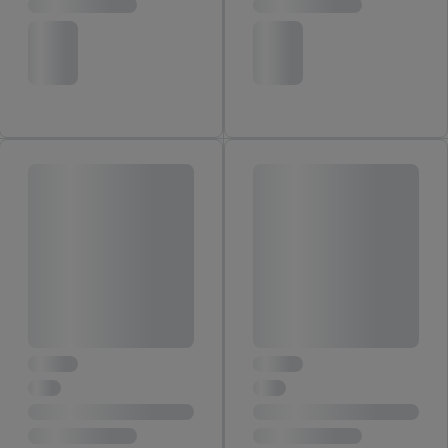
inclusief over de opslagperiode van de gegevens en je recht om
jouw toestemming op elk gewenst moment in te trekken, vind je
in onze
privacyverklaring
.
Je vindt de impressum voor de Lidl
website hier.
Klik
hier
voor meer informatie over de cookies die
wij inzetten.