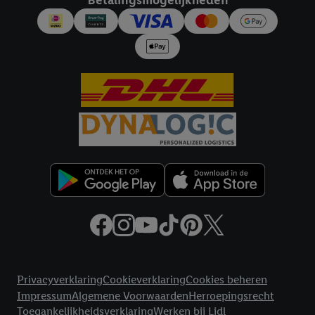
Betalingsmogelijkheden
Juridische koppelingen
Privacyverklaring
Cookieverklaring
Cookies beheren
Impressum
Algemene Voorwaarden
Herroepingsrecht
Toegankelijkheidsverklaring
Werken bij Lidl