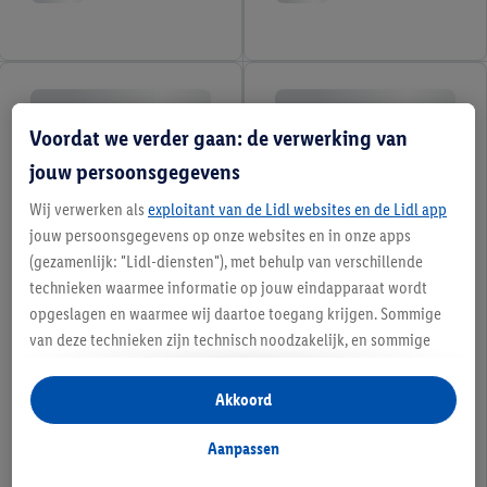
Voordat we verder gaan: de verwerking van
jouw persoonsgegevens
Wij verwerken als
exploitant van de Lidl websites en de Lidl app
jouw persoonsgegevens op onze websites en in onze apps
(gezamenlijk: "Lidl-diensten"), met behulp van verschillende
technieken waarmee informatie op jouw eindapparaat wordt
opgeslagen en waarmee wij daartoe toegang krijgen. Sommige
van deze technieken zijn technisch noodzakelijk, en sommige
technieken worden met jouw toestemming gebruikt voor het
opslaan van voorkeursinstellingen, het verzamelen en
Akkoord
analyseren van statistieken of voor het tonen van
gepersonaliseerde reclame binnen en buiten de Lidl-diensten.
Aanpassen
Als je lid bent van het Lidl Plus-programma, dan worden