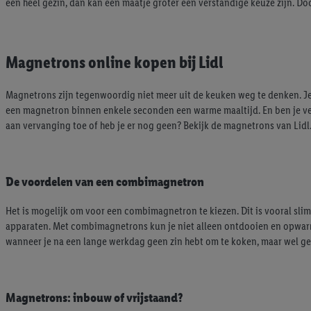
een heel gezin, dan kan een maatje groter een verstandige keuze zijn. Do
Magnetrons online kopen bij Lidl
Magnetrons zijn tegenwoordig niet meer uit de keuken weg te denken. Je 
een magnetron binnen enkele seconden een warme maaltijd. En ben je verg
aan vervanging toe of heb je er nog geen? Bekijk de magnetrons van Lidl. D
De voordelen van een combimagnetron
Het is mogelijk om voor een combimagnetron te kiezen. Dit is vooral sl
apparaten. Met combimagnetrons kun je niet alleen ontdooien en opwarme
wanneer je na een lange werkdag geen zin hebt om te koken, maar wel gez
Magnetrons: inbouw of vrijstaand?