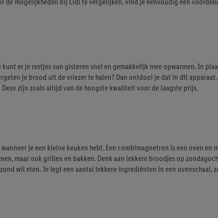
or de mogelijkheden bij Lidl te vergelijken, vind je eenvoudig een voorde
kunt er je restjes van gisteren snel en gemakkelijk mee opwarmen. In plaa
eten je brood uit de vriezer te halen? Dan ontdooi je dat in dit apparaat.
eze zijn zoals altijd van de hoogste kwaliteit voor de laagste prijs.
im wanneer je een kleine keuken hebt. Een combimagnetron is een oven en 
n, maar ook grillen en bakken. Denk aan lekkere broodjes op zondagochte
ond wil eten. Je legt een aantal lekkere ingrediënten in een ovenschaal, 