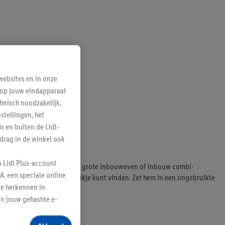
ebsites en in onze
e op jouw eindapparaat
hnisch noodzakelijk,
tellingen, het
n en buiten de Lidl-
drag in de winkel ook
n Lidl Plus-account
der kunnen. Wanneer je geen grote inbouwoven of inbouw combi-
A. een speciale online
de kleinste keuken wel een plekje kunt vinden. Zet hem in een ongebruikte
te herkennen in
an jouw gehashte e-
aan jou zijn