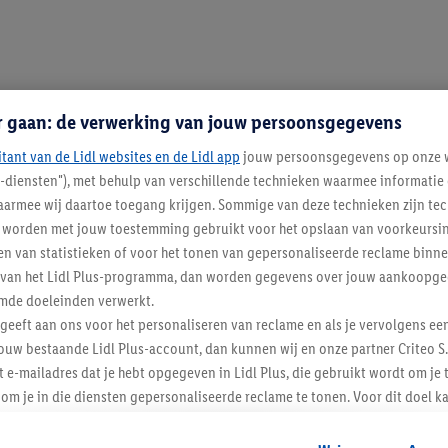
r gaan: de verwerking van jouw persoonsgegevens
itant van de Lidl websites en de Lidl app
jouw persoonsgegevens op onze w
l-diensten"), met behulp van verschillende technieken waarmee informati
armee wij daartoe toegang krijgen. Sommige van deze technieken zijn tec
13 / 13
worden met jouw toestemming gebruikt voor het opslaan van voorkeursins
n van statistieken of voor het tonen van gepersonaliseerde reclame binne
ent van het Lidl Plus-programma, dan worden gegevens over jouw aankoopge
mde doeleinden verwerkt.
 geeft aan ons voor het personaliseren van reclame en als je vervolgens ee
men en nog veel meer. Het is logisch dat de meeste huishoudens niet zon
ouw bestaande Lidl Plus-account, dan kunnen wij en onze partner Criteo S.
ou. Deze losse ovens zijn vrijwel overal te plaatsen, waardoor je zelfs in 
t e-mailadres dat je hebt opgegeven in Lidl Plus, die gebruikt wordt om je 
om je in die diensten gepersonaliseerde reclame te tonen. Voor dit doel k
mengevoegd met andere identifiers of met identifiers die door Criteo S.A. 