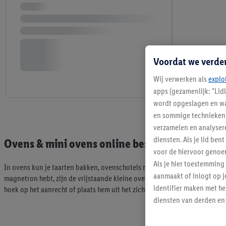
Voordat we verde
Wij verwerken als
explo
apps (gezamenlijk: "Lid
wordt opgeslagen en wa
en sommige technieken 
verzamelen en analysere
diensten. Als je lid b
Ovens & mini ovens online bestellen
voor de hiervoor genoe
Als je hier toestemming
In ovens kun je taarten bakken, ovenschotels maken, een broodje opwar
aanmaakt of inlogt op j
magnetron hebt, zijn de vrijstaande kleine ovens van Lidl echt iets voor j
identifier maken met he
hoek op het aanrecht of plaats hem uit het zicht in een grote kast.
diensten van derden en 
mailadres ook worden sa
toegewezen.