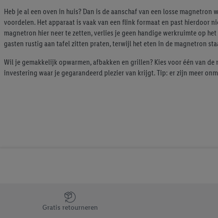
Heb je al een oven in huis? Dan is de aanschaf van een losse magnetron 
voordelen. Het apparaat is vaak van een flink formaat en past hierdoor 
magnetron hier neer te zetten, verlies je geen handige werkruimte op het 
gasten rustig aan tafel zitten praten, terwijl het eten in de magnetron sta
Wil je gemakkelijk opwarmen, afbakken en grillen? Kies voor één van de ma
investering waar je gegarandeerd plezier van krijgt. Tip: er zijn meer o
Jouw voordelen bij ons als Lidl webshop klant
Gratis retourneren