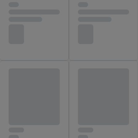
Door op "Akkoord" te klikken, stem je in met alle verwerkingen
voor alle bovengenoemde doeleinden. Meer informatie,
inclusief over de opslagperiode van de gegevens en je recht om
jouw toestemming op elk gewenst moment in te trekken, vind je
in onze
privacyverklaring
.
Je vindt de impressum voor de Lidl
website hier.
Klik
hier
voor meer informatie over de cookies die
wij inzetten.