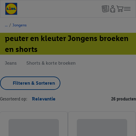
/
Jongens
peuter en kleuter Jongens broeken
en shorts
Jeans
Shorts & korte broeken
Filteren & Sorteren
Gesorteerd op:
Relevantie
26 producten