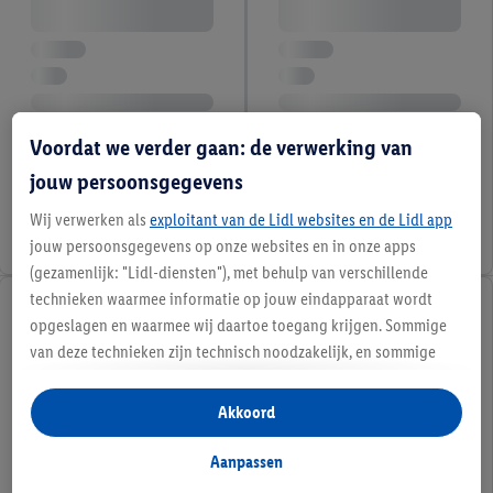
Voordat we verder gaan: de verwerking van
jouw persoonsgegevens
Wij verwerken als
exploitant van de Lidl websites en de Lidl app
jouw persoonsgegevens op onze websites en in onze apps
(gezamenlijk: "Lidl-diensten"), met behulp van verschillende
technieken waarmee informatie op jouw eindapparaat wordt
opgeslagen en waarmee wij daartoe toegang krijgen. Sommige
van deze technieken zijn technisch noodzakelijk, en sommige
technieken worden met jouw toestemming gebruikt voor het
opslaan van voorkeursinstellingen, het verzamelen en
Akkoord
analyseren van statistieken of voor het tonen van
gepersonaliseerde reclame binnen en buiten de Lidl-diensten.
Aanpassen
Als je lid bent van het Lidl Plus-programma, dan worden