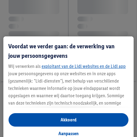
Voordat we verder gaan: de verwerking van
jouw persoonsgegevens
Wij verwerken als
exploitant van de Lidl websites en de Lidl app
jouw persoonsgegevens op onze websites en in onze apps
(gezamenlijk: "Lidl-diensten"), met behulp van verschillende
technieken waarmee informatie op jouw eindapparaat wordt
opgeslagen en waarmee wij daartoe toegang krijgen. Sommige
van deze technieken zijn technisch noodzakelijk, en sommige
technieken worden met jouw toestemming gebruikt voor het
opslaan van voorkeursinstellingen, het verzamelen en
Akkoord
analyseren van statistieken of voor het tonen van
gepersonaliseerde reclame binnen en buiten de Lidl-diensten.
Aanpassen