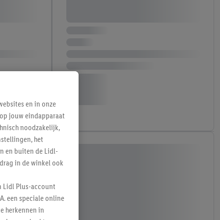
ebsites en in onze
e op jouw eindapparaat
hnisch noodzakelijk,
tellingen, het
n en buiten de Lidl-
drag in de winkel ook
n Lidl Plus-account
A. een speciale online
te herkennen in