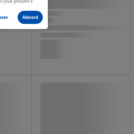
an jouw gehashte e-
aan jou zijn
ssen
Akkoord
r producten waarin je
 winkel te plaatsen
innen verschillende
 van jouw gehashte e-
an jou kunnen worden
erking.
en vergelijkbare
en. Meer informatie,
t moment in te
r
voor meer informatie