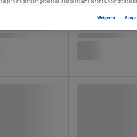
om je in die diensten gepersonaliseerde reclame te tonen. Voor dit doel k
mengevoegd met andere identifiers of met identifiers die door Criteo S.A. 
Weigeren
Aanpa
mming geeft, dan kunnen retargeting advertenties worden weergegeven voo
etoond (bijvoorbeeld door het product in een winkelmandje van een online
. De retargeting advertenties kunnen op verschillende eindapparaten en b
ergegeven, als verschillende eindapparaten en Lidl-diensten, met behulp
ele andere identifiers of met identifiers waarover Criteo S.A. beschikt, a
je aangeven met welke cookies en vergelijkbare technieken en met welke
e instemt. Verder kan je er meer informatie vinden over de gegevensverw
eren", kies je voor de optie dat er enkel technisch noodzakelijke cookies 
uikt.
ikken, stem je in met alle verwerkingen voor alle bovengenoemde doeleind
agperiode van de gegevens en je recht om jouw toestemming op elk gewens
privacyverklaring
.
Je vindt de impressum voor de Lidl website hier.
Klik
hie
inzetten.