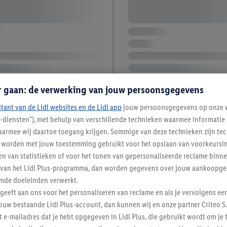
r gaan: de verwerking van jouw persoonsgegevens
itant van de Lidl websites en de Lidl app
jouw persoonsgegevens op onze w
l-diensten"), met behulp van verschillende technieken waarmee informati
armee wij daartoe toegang krijgen. Sommige van deze technieken zijn tec
worden met jouw toestemming gebruikt voor het opslaan van voorkeursins
n van statistieken of voor het tonen van gepersonaliseerde reclame binne
ent van het Lidl Plus-programma, dan worden gegevens over jouw aankoopge
mde doeleinden verwerkt.
 geeft aan ons voor het personaliseren van reclame en als je vervolgens ee
ouw bestaande Lidl Plus-account, dan kunnen wij en onze partner Criteo S.
t e-mailadres dat je hebt opgegeven in Lidl Plus, die gebruikt wordt om je 