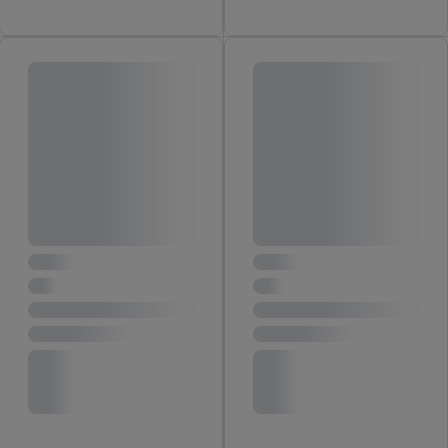
inclusief over de opslagperiode van de gegevens en je recht om
jouw toestemming op elk gewenst moment in te trekken, vind je
in onze
privacyverklaring
.
Je vindt de impressum voor de Lidl
website hier.
Klik
hier
voor meer informatie over de cookies die
wij inzetten.