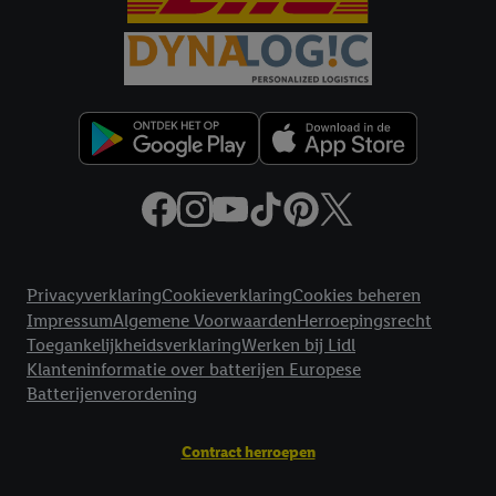
Juridische koppelingen
Privacyverklaring
Cookieverklaring
Cookies beheren
Impressum
Algemene Voorwaarden
Herroepingsrecht
Toegankelijkheidsverklaring
Werken bij Lidl
Klanteninformatie over batterijen Europese
Batterijenverordening
Contract herroepen