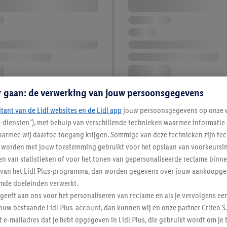
r gaan: de verwerking van jouw persoonsgegevens
itant van de Lidl websites en de Lidl app
jouw persoonsgegevens op onze w
l-diensten"), met behulp van verschillende technieken waarmee informati
armee wij daartoe toegang krijgen. Sommige van deze technieken zijn tec
4 / 4
worden met jouw toestemming gebruikt voor het opslaan van voorkeursins
n van statistieken of voor het tonen van gepersonaliseerde reclame binne
ent van het Lidl Plus-programma, dan worden gegevens over jouw aankoopge
mde doeleinden verwerkt.
 geeft aan ons voor het personaliseren van reclame en als je vervolgens ee
ouw bestaande Lidl Plus-account, dan kunnen wij en onze partner Criteo S.
t e-mailadres dat je hebt opgegeven in Lidl Plus, die gebruikt wordt om je 