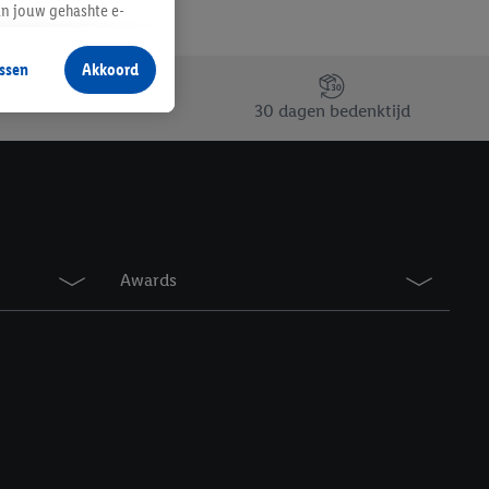
an jouw gehashte e-
aan jou zijn
ssen
Akkoord
r producten waarin je
30 dagen bedenktijd
 winkel te plaatsen
innen verschillende
 van jouw gehashte e-
an jou kunnen worden
erking.
Awards
en vergelijkbare
en. Meer informatie,
t moment in te
r
voor meer informatie